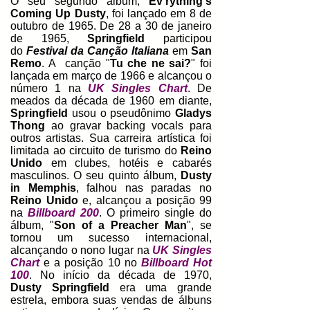
O seu segundo álbum,
Ev'rything's
Coming Up Dusty
, foi lançado em 8 de
outubro de 1965. De 28 a 30 de janeiro
de 1965,
Springfield
participou
do
Festival da Canção Italiana
em
San
Remo
. A canção "
Tu che ne sai?
" foi
lançada em março de 1966 e alcançou o
número 1 na
UK Singles Chart
. De
meados da década de 1960 em diante,
Springfield
usou o pseudônimo
Gladys
Thong
ao gravar backing vocals para
outros artistas. Sua carreira artística foi
limitada ao circuito de turismo do
Reino
Unido
em clubes, hotéis e cabarés
masculinos. O seu quinto álbum,
Dusty
in Memphis
, falhou nas paradas no
Reino Unido
e, alcançou a posição 99
na
Billboard 200
. O primeiro single do
álbum, "
Son of a Preacher Man
", se
tornou um sucesso internacional,
alcançando o nono lugar na
UK Singles
Chart
e a posição 10 no
Billboard Hot
100
. No início da década de 1970,
Dusty Springfield
era uma grande
estrela, embora suas vendas de álbuns