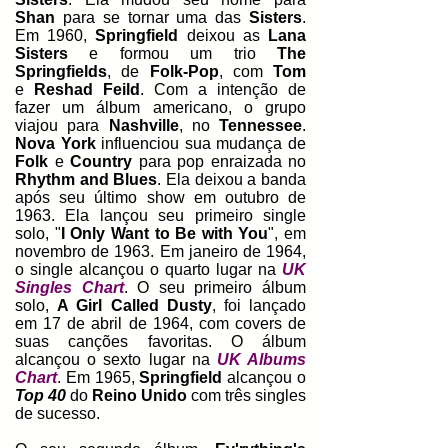
Shan
para se tornar uma das
Sisters
.
Em 1960,
Springfield
deixou as
Lana
Sisters
e formou um trio
The
Springfields
, de
Folk-Pop
, com
Tom
e
Reshad Feild
. Com a intenção de
fazer um álbum americano, o grupo
viajou para
Nashville
, no
Tennessee
.
Nova York
influenciou sua mudança de
Folk
e
Country
para pop enraizada no
Rhythm and Blues
. Ela deixou a banda
após seu último show em outubro de
1963. Ela lançou seu primeiro single
solo, "
I Only Want to Be with You
", em
novembro de 1963. Em janeiro de 1964,
o single alcançou o quarto lugar na
UK
Singles Chart
. O seu primeiro álbum
solo,
A Girl Called Dusty
, foi lançado
em 17 de abril de 1964, com covers de
suas canções favoritas. O álbum
alcançou o sexto lugar na
UK Albums
Chart
. Em 1965,
Springfield
alcançou o
Top 40
do
Reino Unido
com três singles
de sucesso.