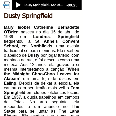
-00:25
Dusty Springfield - Son of a Preacher Man
Dusty Springfield
Mary Isobel Catherine Bernadette
O'Brien
nasceu no dia 16 de abril de
1939 em
Londres
.
Springfield
frequentou a
St Anne's Convent
School
, em
Northfields
, uma escola
tradicional só para meninas. Ela recebeu
o apelido de
Dusty
por jogar futebol com
meninos na rua, e foi descrita como uma
moleca. Aos 12 anos, ela gravou a si
mesma interpretando a canção "
When
the Midnight Choo-Choo Leaves for
Alabam
" em uma loja de discos em
Ealing
. Depois de deixar a escola, ela
cantou com seu irmão mais velho
Tom
Springfield
em clubes folclóricos locais.
Em 1957, a dupla trabalhou em campos
de férias. No ano seguinte, ela
respondeu a um anúncio no
The
Stage
para se juntar às
The Lana
Sisters
. Ela mudou seu nome para