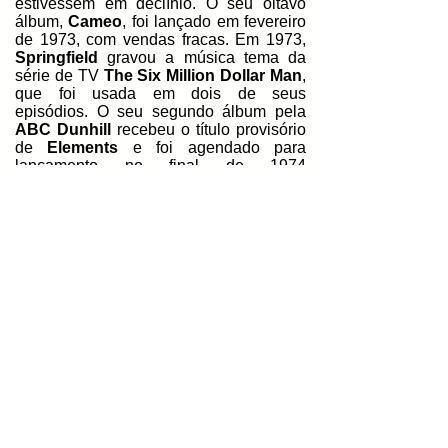
estivessem em declínio. O seu oitavo
álbum,
Cameo
, foi lançado em fevereiro
de 1973, com vendas fracas. Em 1973,
Springfield
gravou a música tema da
série de TV
The Six Million Dollar Man
,
que foi usada em dois de seus
episódios. O seu segundo álbum pela
ABC Dunhill
recebeu o título provisório
de
Elements
e foi agendado para
lançamento no final de 1974
como
Longing
. No entanto, as sessões
de gravação foram abandonadas. Em
1974,
Springfield
suspendeu sua
carreira musical solo para viver reclusa
nos
EUA
e evitar o escrutínio dos
tablóides britânicos pela sua vida
bissexuais.
No início de 1979,
Springfield
tocou em
clubes na cidade de
Nova York
. Em 3
de dezembro de 1979, ela realizou um
concerto beneficente para uma casa
cheia no
Royal Albert Hall
, na presença
da
Princesa Margaret
.
Springfield
cantou com o
Pet Shop Boys
em 1987,