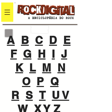
A
B
C
D
E
F
G
H
I
J
K
L
M
N
O
P
Q
R
S
T
U V
W
X Y Z