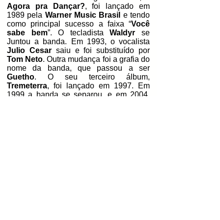
Agora pra Dançar?
, foi lançado em
1989 pela
Warner Music Brasil
e tendo
como principal sucesso a faixa “
Você
sabe bem
”. O tecladista
Waldyr
se
Juntou a banda. Em 1993, o vocalista
Julio Cesar
saiu e foi substituído por
Tom Neto
. Outra mudança foi a grafia do
nome da banda, que passou a ser
Guetho
. O seu terceiro álbum,
Tremeterra
, foi lançado em 1997. Em
1999 a banda se separou, e em 2004,
eles fizeram um show no
Sesc Ipiranga
e uma apresentação numa festa
particular no
Centro Cultural Rio Verde
.
No dia 11 de abril de 2014, com a
formação original, a banda fez seu
primeiro show de retorno no
Sesc
Belenzinho
. Também tocaram no
Palco
São João
na
Virada Cultural
na cidade
de
Sâo Paulo
no dia 18 de maio de
2014, e no dia 3 de dezembro de 2017
fizeram o show de 30 anos de
lançamento do primeiro álbum no
Estrella Galícia Estação Rio Verde
, em