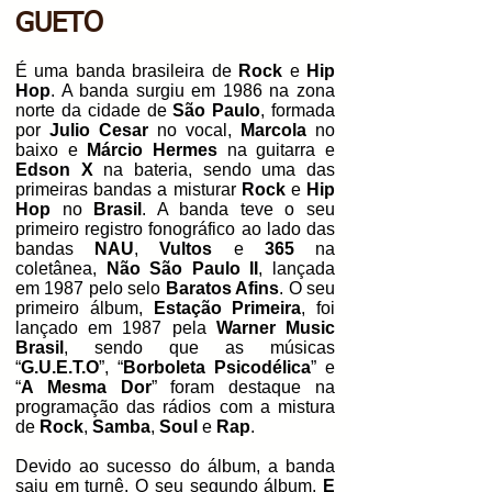
GUETO
É uma banda brasileira de
Rock
e
Hip
Hop
. A banda surgiu em 1986 na zona
norte da cidade de
São Paulo
, formada
por
Julio Cesar
no vocal,
Marcola
no
baixo e
Márcio Hermes
na guitarra e
Edson X
na bateria, sendo uma das
primeiras bandas a misturar
Rock
e
Hip
Hop
no
Brasil
. A ban
da teve o seu
primeiro registro fonográfico ao lado das
bandas
NAU
,
Vultos
e
365
na
coletânea,
Não São Paulo II
, lançada
em 1987 pelo selo
Baratos Afins
. O seu
primeiro álbum,
Estação Primeira
, foi
lançado em 1987 pela
Warner Music
Brasil
, sendo que as músicas
“
G.U.E.T.O
”, “
Borboleta Psicodélica
” e
“
A Mesma Dor
” foram destaque na
programação das rádios com a mistura
de
Rock
,
Samba
,
Soul
e
Rap
.
Devido ao sucesso do álbum, a banda
saiu em turnê. O seu segundo álbum,
E