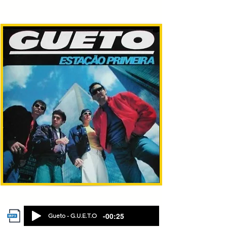
-00:25
Gueto - G.U.E.T.O