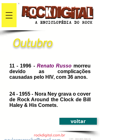
Outubro
11 - 1996 -
Renato Russo
morreu
devido as complicações
causadas pelo HIV, com 36 anos.
24 - 1955 - Nora Ney grava o cover
de Rock Around the Clock de Bill
Haley & His Comets.
voltar
paulocesarcsilva@gmail.com
CPF:
084.805.588-81