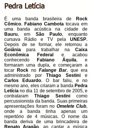
Pedra Letícia
É uma banda brasileira de
Rock
Cômico
.
Fabiano Cambota
tocava em
uma banda acústica na cidade de
Bauru
, em
São Paulo
, enquanto
cursava Rádio e TV pela
UNESP
.
Depois de se formar, ele retornou a
Goiânia
para trabalhar na
Caixa
Econômica Federal
e acabou
conhecendo
Fabiano Áquila
, e
formaram uma dupla, e começaram a
tocar
Rock
no
Falange Bar
, que era
administrado por
Thiago Sestini
e
Carlos Eduardo
. O bar faliu, e no
mesmo ano, eles criaram a banda
Pedra
Letícia
no dia 11 de setembro de 2005, e
contrataram
Thiago Sestini
como
percussionista da banda. Suas primeiras
apresentações foram no
Omelete Club
,
onde a banda tinha apenas um
repertório de 4 músicas. O nome da
banda deriva de uma brincadeira de
Renato Aragão
, ao cantar a música