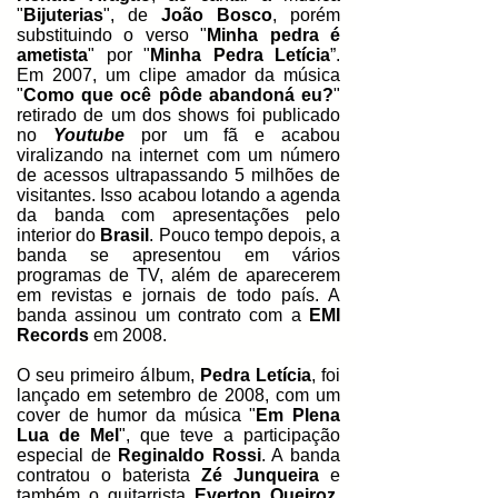
"
Bijuterias
", de
João Bosco
, porém
substituindo o verso "
Minha pedra é
ametista
" por "
Minha Pedra Letícia
”.
Em 2007, um clipe amador da música
"
Como que ocê pôde abandoná eu?
"
retirado de um dos shows foi publicado
no
Youtube
por um fã e acabou
viralizando na internet com um número
de acessos ultrapassando 5 milhões de
visitantes. Isso acabou lotando a agenda
da banda com apresentações pelo
interior do
Brasil
. Pouco tempo depois, a
banda se apresentou em vários
programas de TV, além de aparecerem
em revistas e jornais de todo país. A
banda assinou um contrato com a
EMI
Records
em 2008.
O seu primeiro álbum,
Pedra Letícia
, foi
lançado em setembro de 2008, com um
cover de humor da música "
Em Plena
Lua de Mel
", que teve a participação
especial de
Reginaldo Rossi
. A banda
contratou o baterista
Zé Junqueira
e
também o guitarrista
Everton Queiroz
,