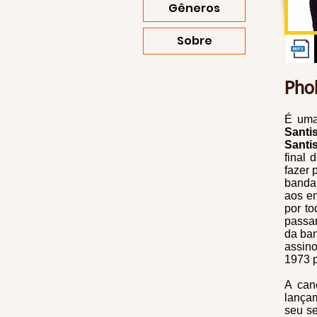
Gêneros
Sobre
Pho
É uma
Santi
Santi
final 
fazer 
banda
aos e
por to
passa
da ban
assino
1973 
A can
lançam
seu s