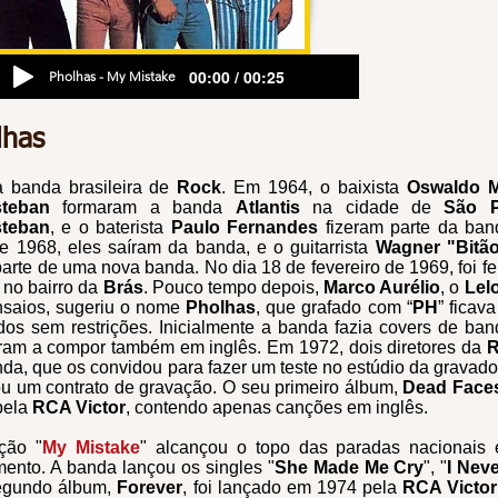
00:00 / 00:25
Pholhas - My Mistake
lhas
 banda brasileira de
Rock
. Em 1964, o baixista
Oswaldo M
steban
formaram a banda
Atlantis
na cidade de
São P
steban
, e o baterista
Paulo Fernandes
fizeram parte da ba
de 1968, eles saíram da banda, e o guitarrista
Wagner "Bitão
parte de uma nova banda. No dia 18 de fevereiro de 1969, foi fei
 no bairro da
Brás
. Pouco tempo depois,
Marco Aurélio
, o
Lel
nsaios, sugeriu o nome
Pholhas
, que grafado com “
PH
” ficav
dos sem restrições. Inicialmente a banda fazia covers de ba
ram a compor também em inglês. Em 1972, dois diretores da
R
da, que os convidou para fazer um teste no estúdio da gravad
u um contrato de gravação. O seu primeiro álbum,
Dead Face
pela
RCA Victor
, contendo apenas canções em inglês.
ção "
My Mistake
" alcançou o topo das paradas nacionai
ento. A banda lançou os singles "
She Made Me Cry
", "
I Nev
egundo álbum,
Forever
, foi lançado em 1974 pela
RCA Victor