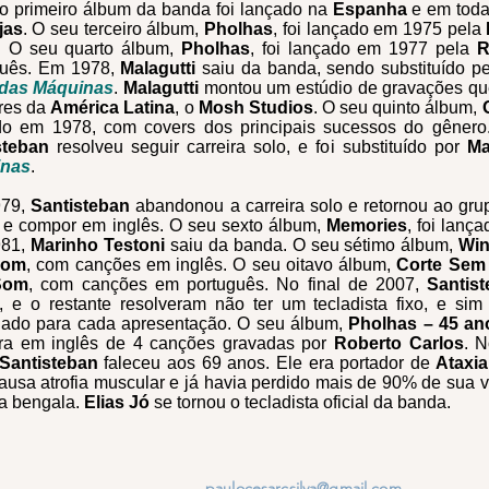
o primeiro álbum da banda foi lançado na
Espanha
e em tod
jas
. O seu terceiro álbum,
Pholhas
, foi lançado em 1975 pela
s. O seu quarto álbum,
Pholhas
, foi lançado em 1977 pela
R
guês. Em 1978,
Malagutti
saiu da banda, sendo substituído pe
das Máquinas
.
Malagutti
montou um estúdio de gravações qu
res da
América Latina
, o
Mosh Studios
. O seu quinto álbum,
do em 1978, com covers dos principais sucessos do gênero.
steban
resolveu seguir carreira solo, e foi substituído por
Ma
inas
.
979,
Santisteban
abandonou a carreira solo e retornou ao gru
r e compor em inglês. O seu sexto álbum,
Memories
, foi lan
981,
Marinho Testoni
saiu da banda. O seu sétimo álbum,
Wi
Som
, com canções em inglês. O seu oitavo álbum,
Corte Sem 
Som
, com canções em português. No final de 2007,
Santis
, e o restante resolveram não ter um tecladista fixo, e sim
dado para cada apresentação. O seu álbum,
Pholhas – 45 an
tura em inglês de 4 canções gravadas por
Roberto Carlos
. 
 Santisteban
faleceu aos 69 anos. Ele era portador de
Ataxia
ausa atrofia muscular e já havia perdido mais de 90% de sua 
a bengala.
Elias Jó
se tornou o tecladista oficial da banda.
paulocesarcsilva@gmail.com