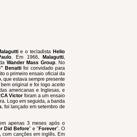
alagutti
e o tecladista
Helio
aulo
. Em 1966,
Malagutti
,
nda
Wander Mass Group
. No
" Benatti
foi convidado para
to o primeiro ensaio oficial da
o
, que estava sempre presente
a bem original e foi logo aceito
ndas americanas e Inglesas, e
CA Victor
foram a um ensaio
ora. Logo em seguida, a banda
s
, foi lançado em setembro de
s em apenas 3 meses após o
er Did Before
" e "
Forever
". O
, com canções em inglês. Em