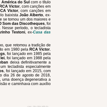
a
América do Sul
com o título
RCA Victor
, com canções em
CA Victor
, com canções em
lo baixista
João Alberto
, ex-
e se tornou um dos maiores e
O Som das Discotheques
, foi
 Nesse período, o tecladista
rinho Testoni
, ex-
Casa das
po, que retomou a tradição de
çado em 1980 pela
RCA Victor
.
ngs
, foi lançado em 1985 pela
lei
, foi lançado em 1988 pela
teban
deixa definitivamente a
 um tecladista especialmente
os
, foi lançado em 2015, com
No dia 26 de agosto de 2018,
, uma doença degenerativa a
visão e caminhava com auxílio