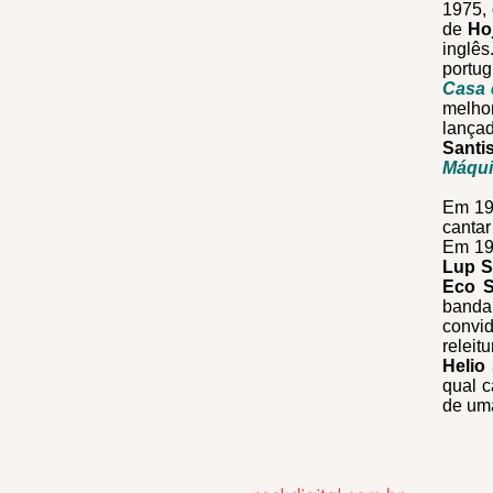
1975, 
de
Ho
inglê
portu
Casa 
melho
lança
Santi
Máqu
Em 1
canta
Em 1
Lup 
Eco 
banda
convi
relei
Helio
qual c
de um