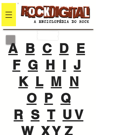
A
B
C
D
E
F
G
H
I
J
K
L
M
N
O
P
Q
R
S
T
U V
W
X Y Z