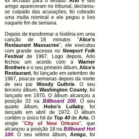
foi fechado para o feriado.
Arlo
e seu
amigo apareceram no tribunal, declarou-
se culpado das acusações, foi cobrado
uma multa nominal e ele pegou o lixo
naquele fim de semana.
Depois de transformar a história em uma
canção de 18 minutos "
Alice's
Restaurant Massacree
", ele executou
com grande sucesso no
Newport Folk
Festival
de 1967. Logo depois, Arlo
fechou um acordo com a
Warner
Brothers
e o seu primeiro álbum,
Alice’s
Restaurant
, foi lançado em setembro de
1967, poucas semanas depois da morte
de seu pai
Woody Guthrie
. O seu
terceiro álbum,
Washington County
, foi
lançado em 1970. O álbum alcançou a
posição 33 na
Billboard 200
.
O seu
quarto álbum,
Hobo's Lullaby
, foi
lançado em abril de 1972. O álbum
contém o único hit do
Top 40
de
Arlo
, O
single "
City of New Orleans
", que
alcançou a posição 18 na
Billboard Hot
100
. O seu sétimo álbum,
Amigo
, foi