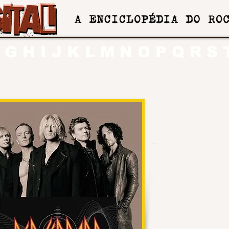
G
H
I
J
K
L
M
N
O
P
Q
R
S