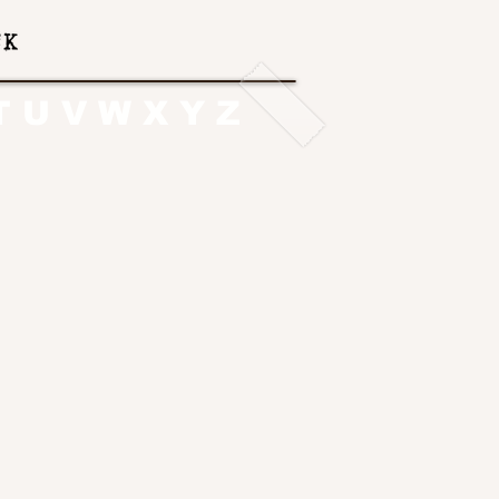
T
U
V
W
X
Y
Z