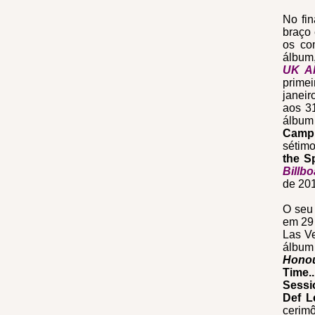
No fin
braço
os co
álbum
UK A
primei
janeir
aos 3
álbum
Camp
sétim
the S
Billb
de 201
O seu
em 29 
Las V
álbum
Hono
Time..
Sessi
Def 
cerim