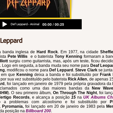
00:00 / 00:25
Def Leppard - Animal
 Leppard
 banda inglesa de
Hard Rock
. Em 1977, na cidade
Sheffie
rista
Pete Willis
e o baterista
Tony Kenning
formaram a ba
liott
surgiu como guitarrista, mas, após um teste, ficou decid
s. Logo em seguida, a banda muda seu nome para
Deaf Leopa
ing
, modificou o nome para
Def Leppard
.
Steve Clark
se junt
o em que
Kenning
deixa a banda e foi substituído por
Frank
por sua vez substituído pelo baterista
Rick Allen
, de apenas 1
rd
, foi lançado em janeiro de 1979 pela própria gravadora da
aclamados como uma das maiores bandas da
New Wave 
BHM
). O seu primeiro álbum,
On Through The Night
, foi la
ertigo Records
, e alcança a posição
15
na
UK Albums Ch
o a problemas com alcoolismo e foi substituído por
Ph
,
Pyromania,
foi lançado em 20 de janeiro de 1983 pela
Me
da posição na
Billboard 200
.