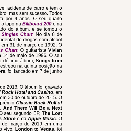
vel acidente de carro e tem o
bro, mas sem sucesso. Todos
ra por 4 anos. O seu quarto
u o topo na
Billboard 200
e na
çado do álbum, e se tornou o
Singles Chart
. No dia 8 de
idental de drogas com álcool
do em 31 de março de 1992. O
s Chart
. O guitarrista
Vivian
em 14 de maio de 1996. O seu
eu décimo álbum,
Songs from
 estreou na quinta posição na
ore
, foi lançado em 7 de junho
 de 2013. O álbum foi gravado
 Rock Hotel and Casino
, em
o em 30 de outubro de 2015. O
 prêmio
Classic Rock Roll of
o,
And There Will Be a Next
. O seu segundo EP,
The Lost
s Store
e da
Apple Music
. O
 de março de 2019 em uma
o vivo,
London to Vegas
, foi