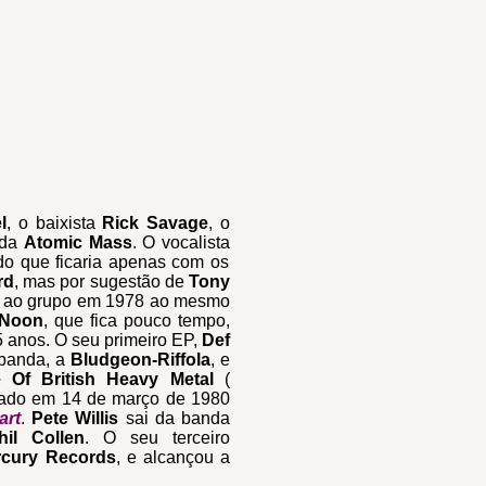
l
, o baixista
Rick Savage
, o
nda
Atomic Mass
.
O vocalista
ido que ficaria apenas com os
rd
, mas por sugestão de
Tony
a ao grupo em 1978 ao mesmo
 Noon
, que fica pouco tempo,
5 anos. O seu primeiro EP,
Def
 banda, a
Bludgeon-Riffola
, e
Of British Heavy Metal
(
nçado em 14 de março de 1980
art
.
Pete Willis
sai da banda
il Collen
. O seu terceiro
rcury Records
, e alcançou a