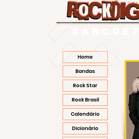
#
A
B
C
D
E
F
Home
Bandas
Rock Star
Rock Brasil
Calendário
Dicionário