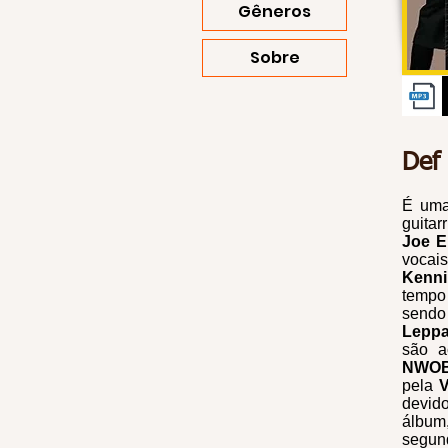
Gêneros
Sobre
Def
É uma
guitar
Joe El
vocai
Kenn
temp
sendo 
Leppa
são 
NWO
pela
V
devid
álbum
segun