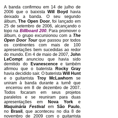
A banda confirmou em 14 de julho de
2006 que o baixista
Will Boyd
havia
deixado a banda. O seu segundo
álbum,
The Open Door
, foi lançado em
25 de setembro de 2006, alcançando o
topo na
Billboard 200
. Para promover o
álbum, o grupo excursionou com a
The
Open Door Tour
que passou por todos
os continentes com mais de 100
apresentações bem sucedidas ao redor
do mundo. Em 4 de maio de 2007,
John
LeCompt
anunciou que havia sido
demitido do
Evanescence
e também
afirmou que o baterista
Rocky Gray
havia decidido sair. O baterista
Will Hunt
e o guitarrista
Troy McLawhorn
se
uniram à banda durante a turnê que
encerrou em 8 de dezembro de 2007.
Todos focaram em seus projetos
paralelos e se reuniram para duas
apresentações em
Nova York
e
Maquinária Festival
em
São Paulo
,
no
Brasil
, que aconteceu no dia 8 de
novembro de 2009 com o guitarrista