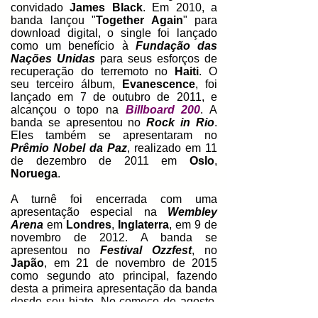
convidado
James Black
.
Em 2010, a
banda lançou "
Together Again
" para
download digital, o single foi lançado
como um benefício à
Fundação das
Nações Unidas
para seus esforços de
recuperação do terremoto no
Haiti
.
O
seu terceiro álbum,
Evanescence
,
foi
lançado em 7 de outubro de 2011, e
alcançou o topo na
Billboard 200
. A
banda se apresentou no
Rock in Rio
.
Eles também se apresentaram no
Prêmio Nobel da Paz
, realizado em 11
de dezembro de 2011 em
Oslo
,
Noruega
.
A turnê foi encerrada com uma
apresentação especial na
Wembley
Arena
em
Londres
,
Inglaterra
, em 9 de
novembro de 2012. A banda se
apresentou no
Festival Ozzfest
, no
Japão
, em 21 de novembro de 2015
como segundo ato principal, fazendo
desta a primeira apresentação da banda
desde seu hiato. No começo de agosto,
a banda anunciou em um comunicado