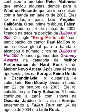
conheceu o produtor
Peter Matthews
que enviou algumas demos para a
Wind-up Records
que assinou contrato
com a banda em janeiro de 2001. Eles
se mudaram para
Los Angeles
,
Califórnia
. O seu primeiro álbum,
Fallen
,
foi lançado em 4 de março de 2003,
ficando na terceira posição da
Billboard
200
. O single "
Bring Me to Life
" com
participação do cantor
Paul McCoy
foi
um sucesso global para a banda e
alcançou o número cinco na
Billboard
Hot 100
. A banda ganhou dois
Grammy
Awards
na categoria de
Melhor
Performance de Hard Rock
e de
Melhor Novo Artista
.
Após uma série de
apresentações na
Europa
,
Reino Unido
e
Escandinávia
, o guitarrista e
cofundador
Ben Moody
deixou a banda
em 22 de outubro de 2003.
Ele foi
substituído por
Terry Balsamo
. A banda
continuou a turnê com shows na
Oceania
,
Japão
e festivais da
Europa
,
encerrando a
Fallen Tour
em 14 de
agosto de 2004 em
Little Rock
.