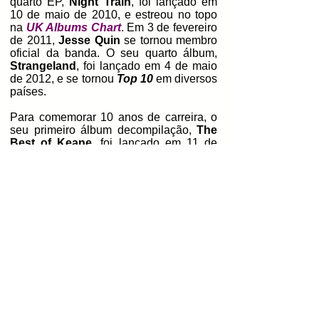
quarto EP,
Night Train
, foi lançado em
10 de maio de 2010, e estreou no topo
na
UK Albums Chart
. Em 3 de fevereiro
de 2011,
Jesse Quin
se tornou membro
oficial da banda. O seu quarto álbum,
Strangeland
, foi lançado em 4 de maio
de 2012, e se tornou
Top 10
em diversos
países.
Para comemorar 10 anos de carreira, o
seu primeiro álbum decompilação,
The
Best of Keane
, foi lançado em 11 de
novembro de 2013. O álbum alcançou a
décima posição na
UK Albums Chart
.
Depois de um hiato de 5 anos, o
Keane
fez um show acústico ao vivo no
Battle
Festival
em 11 de agosto de 2018. Em
16 de junho de 2019, o
Keane
se
apresentou no
Fesitval da
Ilha de
Wight
, no encerramento do evento. Em
14 de julho de 2019, a banda fez um
show no
British Summer Time
no
Hyde
Park
. O seu quinto álbum,
Cause and
Effect
, foi lançado em 20 de setembro
de 2019, e alcançou a segundo posição