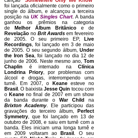
canção "
Somewhere Only We Know
"
foi lançada oficialmente como o primeiro
single do álbum, e alcançou a terceira
posição na
UK Singles Chart
. A banda
ganhou os prêmios na categoria
de
Melhor Álbum Britânico
e de
Revelação
no
Brit Awards
em fevereiro
de 2005. O seu primeiro EP,
Live
Recordings
, foi lançado em 3 de maio
de 2005. O seu segundo álbum,
Under
the Iron Sea
, foi lançado no dia 12 de
junho de 2006. Neste mesmo ano,
Tom
Chaplin
é internado na
Clínica
Londrina
Priory
, por problemas com
álcool e drogas, interrompendo uma
turnê. Em 2007, o
Keane
esteve no
Brasil
. O baixista
Jesse Quin
tocou com
o
Keane
no final de 2007 em um show
da banda durante o
War Child
na
Brixton Academy
. Ele participou das
gravações do terceiro álbum,
Perfect
Symmetry
, que foi lançado em 13 de
outubro de 2008, e saiu em turnê com a
banda. Eles iniciam uma longa turnê e
em 2009 voltaram ao
Brasil
. O seu