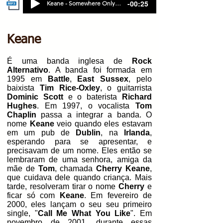
-00:25
Keane - Somewhere Only we Know
Keane
É uma banda inglesa de
Rock
Alternativo
. A banda foi formada em
1995 em
Battle
,
East Sussex
, pelo
baixista
Tim Rice-Oxley
, o guitarrista
Dominic Scott
e o baterista
Richard
Hughes
. Em 1997, o vocalista
Tom
Chaplin
passa a integrar a banda. O
nome
Keane
veio quando eles estavam
em um pub de
Dublin
, na
Irlanda
,
esperando para se apresentar, e
precisavam de um nome. Eles então se
lembraram de uma senhora, amiga da
mãe de
Tom
, chamada
Cherry Keane
,
que cuidava dele
quando criança. Mais
tarde, resolveram tirar o
nome
Cherry
e
ficar só com
Keane
. Em fevereiro de
2000, eles lançam o seu seu primeiro
single, "
Call Me What You Like
". Em
novembro de 2001, durante essas