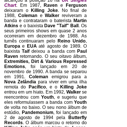
alcançou a posição 16 na
UK Singles
Chart
. Em 1987,
Raven
e
Ferguson
deixaram o
Killing Joke
. No final de
1988,
Coleman
e
Walker
reviveram a
banda e contrataram o baterista
Martin
Atkins
e o baixista
Dave "Taif" Ball
. Os
seus primeiros shows em quase 2 anos
ocorreram em dezembro de 1988. As
turnês continuaram pelo
Reino Unido
,
Europa
e
EUA
até agosto de 1989. O
baixista
Taif
deixou a banda com
Paul
Raven
retornando.
O seu oitavo álbum,
Extremities, Dirt & Various Repressed
Emotions
, foi lançado em 20 de
novembro de 1990. A banda se separou
em 1991.
Coleman
emigrou para a
Nova Zelândia
para viver em uma ilha
remota do
Pacífico
, e o
Killing Joke
entrou em um hiato. Em 1992,
Walker
se
reencontrou com
Youth
, e sugeriu que
eles reformulassem a banda com
Youth
de volta no baixo. O seu nono álbum de
estúdio,
Pandemonium
, foi lançado em
2 de agosto de 1994 pela
Butterfly
Records
. O álbum marcou o retorno do