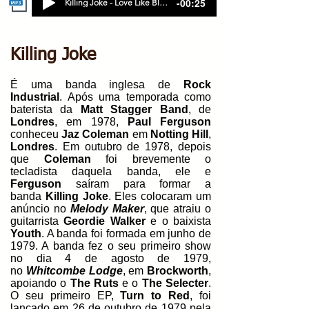
-00:25
Killing Joke - Love Like Blood
Killing Joke
É uma banda inglesa de
Rock
Industrial
. Após uma temporada como
baterista da
Matt Stagger Band
, de
Londres
, em 1978,
Paul Ferguson
conheceu
Jaz Coleman
em
Notting Hill
,
Londres
. Em outubro de 1978, depois
que
Coleman
foi brevemente o
tecladista daquela banda, ele e
Ferguson
saíram para formar a
banda
Killing Joke
. Eles colocaram um
anúncio no
Melody Maker
, que atraiu o
guitarrista
Geordie Walker
e o baixista
Youth
. A banda foi formada em junho de
1979. A banda fez o seu primeiro show
no dia 4 de agosto de 1979,
no
Whitcombe Lodge
, em
Brockworth
,
apoiando o
The Ruts
e o
The Selecter
.
O seu primeiro EP,
Turn to Red
, foi
lançado em 26 de outubro de 1979 pela