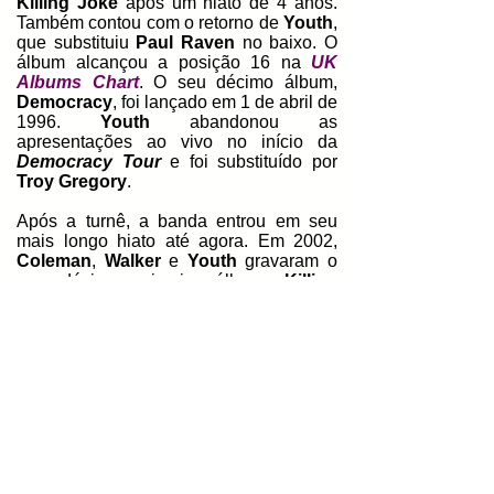
Killing Joke
após um hiato de 4 anos.
Também contou com o retorno de
Youth
,
que substituiu
Paul Raven
no baixo. O
álbum alcançou a posição 16 na
UK
Albums Chart
.
O seu décimo álbum,
Democracy
, foi lançado em 1 de abril de
1996.
Youth
abandonou as
apresentações ao vivo no início da
Democracy Tour
e foi substituído por
Troy Gregory
.
Após a turnê, a banda entrou em seu
mais longo hiato até agora.
Em 2002,
Coleman
,
Walker
e
Youth
gravaram o
seu décimo primeiro álbum,
Killing
Joke
, e foi lançado em 28 de julho de
2003, com
Dave Grohl
na bateria como
convidado.
No mesmo ano, a banda
tocou no
Przystanek Woodstock
na
Polônia
. Em fevereiro de 2005, com o
baterista
Ben Calvert
, o
Killing Joke
fez
dois shows consecutivos no
Shepherds
Bush Empire
, em
Londres
, para
comemorar o seu 25º aniversário.
Durante uma turnê europeia em abril de