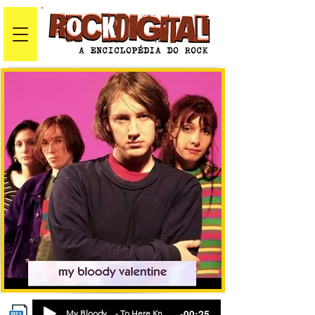
-00:25
My Bloody... - To Here Knows When