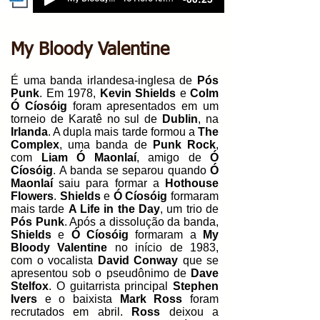
My Bloody Valentine
É uma banda irlandesa-inglesa de
Pós
Punk
. Em 1978,
Kevin Shields
e
Colm
Ó Cíosóig
foram apresentados em um
torneio de Karatê no sul de
Dublin
, na
Irlanda
. A dupla mais tarde formou a
The
Complex
, uma banda de
Punk Rock
,
com
Liam Ó Maonlaí
, amigo de
Ó
Cíosóig
. A banda se separou quando
Ó
Maonlaí
saiu para formar a
Hothouse
Flowers
.
Shields
e
Ó Cíosóig
formaram
mais tarde
A Life in the Day
, um trio de
Pós Punk
. Após a dissolução da banda,
Shields
e
Ó Cíosóig
formaram a
My
Bloody Valentine
no início de 1983,
com o vocalista
David Conway
que se
apresentou sob o pseudônimo de
Dave
Stelfox
. O guitarrista principal
Stephen
Ivers
e o baixista
Mark Ross
foram
recrutados em abril.
Ross
deixou a