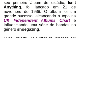
seu primeiro álbum de estúdio,
Isn't
Anything
, foi lançado em 21 de
novembro de 1988. O álbum foi um
grande sucesso, alcançando o topo na
UK Independent Albums Chart
e
influenciando uma série de bandas no
gênero
shoegazing
.
O seu quarto EP,
Glider
, foi lançado em
23 de abril de 1990. O EP alcançou a
segunda posição na
UK Independent
Albums Chart
. O seu quinto
EP,
Tremolo
, foi lançado em 4 de
fevereiro de 1991, e liderou as paradas
indie do
Reino Unido
. O seu segundo
álbum,
Loveless
, foi lançado em 4 de
novembro de 1991, e alcançou o topo na
UK Independent Albums Chart
. A
canção "
To Here Knows When
"
alcançou a posição 29 na
UK Singles
Chart
, a sua melhor colocação nas
paradas.
McGee
retirou a banda da
Creation Records
e a banda assinou
com a
Island Records
em outubro de
1992. Em 1995,
Debbie Googe
e
Colm