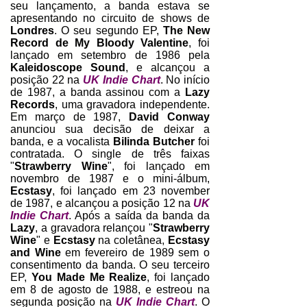
seu lançamento, a banda estava se
apresentando no circuito de shows de
Londres
. O seu segundo EP,
The New
Record de My Bloody Valentine
, foi
lançado em setembro de 1986 pela
Kaleidoscope Sound
, e alcançou a
posição 22 na
UK Indie Chart
. No início
de 1987, a banda assinou com a
Lazy
Records
, uma gravadora independente.
Em março de 1987,
David Conway
anunciou sua decisão de deixar a
banda, e a vocalista
Bilinda Butcher
foi
contratada. O single de três faixas
"
Strawberry Wine
", foi lançado em
novembro de 1987 e o mini-álbum,
Ecstasy
, foi lançado em 23 november
de 1987, e alcançou a posição 12 na
UK
Indie Chart
. Após a saída da banda da
Lazy
, a gravadora relançou "
Strawberry
Wine
" e
Ecstasy
na coletânea,
Ecstasy
and Wine
em fevereiro de 1989 sem o
consentimento da banda. O seu terceiro
EP,
You Made Me Realize
, foi lançado
em 8 de agosto de 1988, e estreou na
segunda posição na
UK Indie Chart
. O