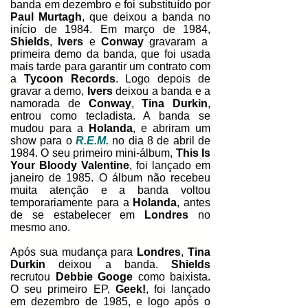
banda em dezembro e foi substituído por
Paul Murtagh
, que deixou a banda no
início de 1984. Em março de 1984,
Shields
,
Ivers
e
Conway
gravaram a
primeira demo da banda, que foi usada
mais tarde para garantir um contrato com
a
Tycoon Records
. Logo depois de
gravar a demo,
Ivers
deixou a banda e a
namorada de
Conway
,
Tina Durkin
,
entrou como tecladista. A banda se
mudou para a
Holanda
, e abriram um
show para o
R.E.M.
no dia 8 de abril de
1984. O seu primeiro mini-álbum,
This Is
Your Bloody Valentine
, foi lançado em
janeiro de 1985. O álbum não recebeu
muita atenção e a banda voltou
temporariamente para a
Holanda
, antes
de se estabelecer em
Londres
no
mesmo ano.
Após sua mudança para
Londres
,
Tina
Durkin
deixou a banda.
Shields
recrutou
Debbie Googe
como baixista.
O seu primeiro EP,
Geek!
, foi lançado
em dezembro de 1985, e logo após o