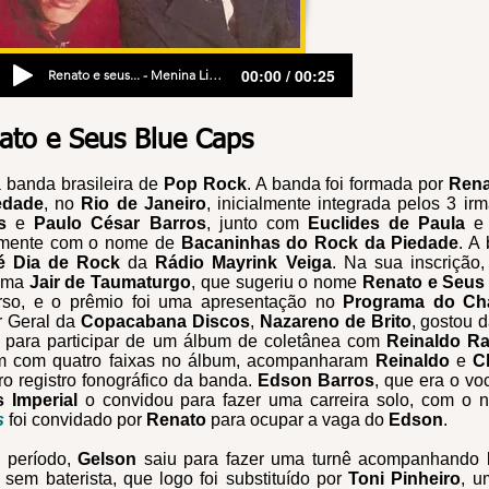
00:00 / 00:25
Renato e seus... - Menina Linda (I Should Have Known Better)
ato e Seus Blue Caps
 banda brasileira de
Pop Rock
. A banda foi formada por
Rena
edade
, no
Rio de Janeiro
, inicialmente integrada pelos 3 ir
s
e
Paulo César Barros
, junto com
Euclides de Paula
e 
almente com o nome de
Bacaninhas do Rock da Piedade
. A
é Dia de Rock
da
Rádio Mayrink Veiga
. Na sua inscrição,
ama
Jair de Taumaturgo
, que sugeriu o nome
Renato e Seus
rso, e o prêmio foi uma apresentação no
Programa do Ch
r Geral da
Copacabana Discos
,
Nazareno de Brito
, gostou 
 para participar de um álbum de coletânea com
Reinaldo Ra
em com quatro faixas no álbum, acompanharam
Reinaldo
e
C
ro registro fonográfico da banda.
Edson Barros
, que era o vo
s Imperial
o convidou para fazer uma carreira solo, com o
s
foi convidado por
Renato
para ocupar a vaga do
Edson
.
 período,
Gelson
saiu para fazer uma turnê acompanhando
sem baterista, que logo foi substituído por
Toni Pinheiro
, u