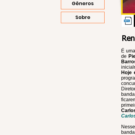
Gêneros
Sobre
Ren
É uma
de
Pi
Barro
inici
Hoje 
progr
concu
Direto
banda
ficar
primei
Carlo
Carlo
Nesse
banda 