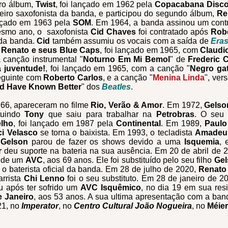
iro álbum,
Twist
, foi lançado em 1962 pela
Copacabana Disc
eiro saxofonista da banda, e participou do segundo álbum,
Re
ançado em 1963 pela
SOM
. Em 1964, a banda assinou um cont
smo ano, o saxofonista
Cid Chaves
foi contratado após
Rob
da banda.
Cid
também assumiu os vocais com a saída de
Era
,
Renato e seus Blue Caps
, foi lançado em 1965, com
Claudi
 canção instrumental "
Noturno Em Mi Bemol
" de
Frederic 
a juventude!
, foi lançado em 1965, com a canção "
Negro ga
eguinte com
Roberto Carlos
, e a canção "
Menina Linda
", ver
d Have Known Better
" dos
Beatles
.
66, apareceram no filme
Rio, Verão & Amor
. Em 1972,
Gelso
ituindo
Tony
que saiu para trabalhar na
Petrobras
. O seu
lho
, foi lançado em 1987 pela
Continental
. Em 1989,
Paulo
ci Velasco
se torna o baixista. Em 1993, o tecladista
Amadeu 
,
Gelson
parou de fazer os shows devido a uma
Isquemia
, 
r
deu suporte na bateria na sua ausência. Em 20 de abril de 
a de um
AVC
, aos 69 anos. Ele foi substituído pelo seu filho
Gel
 o baterista oficial da banda. Em 28 de julho de 2020,
Renato
arrista
Chi Lenno
foi o seu substituto. Em 28 de janeiro de 2
u após ter sofrido um
AVC Isquêmico
, no dia 19 em sua res
e Janeiro
, aos 53 anos. A sua ultima apresentação com a ban
21, no
Imperator
, no
Centro Cultural João Nogueira
, no
Méier