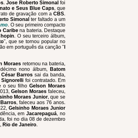
os
.
Jose Roberto Simonal
foi
nato e Seus Blue Caps
, que
rato de gravação com a
CBS
.
erto Simonal
ter faltado a um
smo
. O seu primeiro compacto
o Caribe
na bateria. Destaque
Chopin
. O seu terceiro álbum,
to
", que se tornou popular no
são em português da canção "
I
n Moraes
retornou na bateria,
 décimo nono álbum,
Batom
 César Barros
sai da banda,
Signorelli
foi contratado. Em
e o seu filho
Gelson Moraes
2013,
Gelson Moraes
faleceu,
sinho Moraes Junior
, que se
 Barros
, faleceu aos 76 anos.
022,
Gelsinho Moraes Junior
idência, em
Jacarepaguá
, no
da, foi no dia 08 de dezembro
,
Rio de Janeiro
.