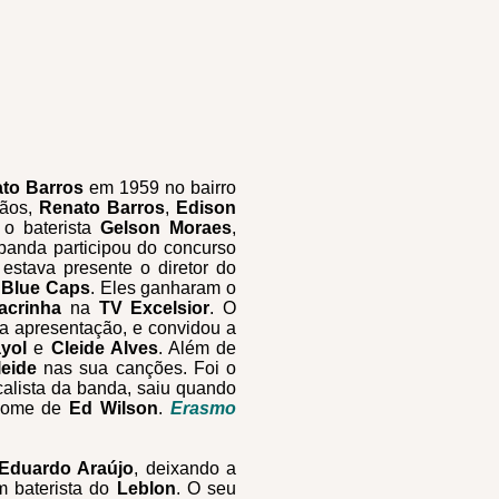
to Barros
em 1959 no bairro
mãos,
Renato Barros
,
Edison
o baterista
Gelson Moraes
,
 banda participou do concurso
 estava presente o diretor do
 Blue Caps
. Eles ganharam o
acrinha
na
TV Excelsior
. O
da apresentação, e convidou a
yol
e
Cleide Alves
. Além de
leide
nas sua canções. Foi o
calista da banda, saiu quando
 nome de
Ed Wilson
.
Erasmo
Eduardo Araújo
, deixando a
m baterista do
Leblon
. O seu