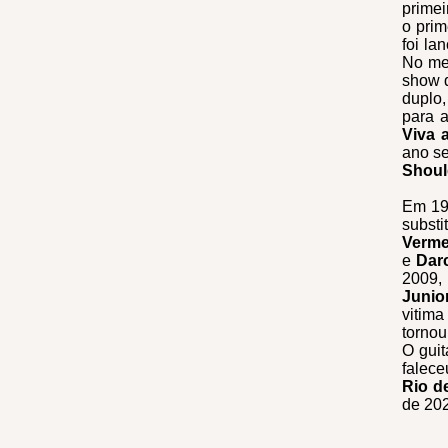
prime
o prim
foi l
No me
show 
duplo
para a
Viva 
ano s
Shoul
Em 19
subst
Verme
e
Dar
2009
Junio
vitim
tornou
O guit
falece
Rio d
de 20