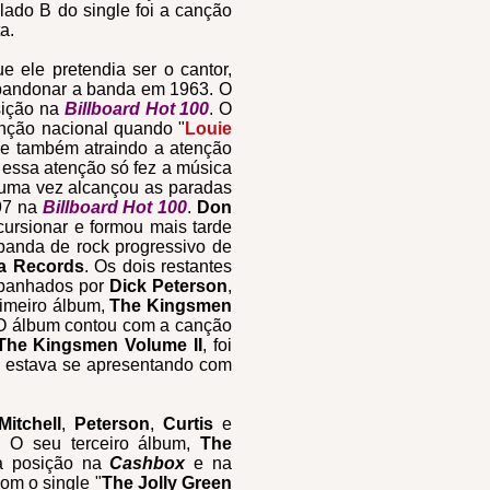
lado B do single foi a canção
a.
e ele pretendia ser o cantor,
andonar a banda em 1963. O
sição na
Billboard Hot 100
. O
enção nacional quando "
Louie
 e também atraindo a atenção
 essa atenção só fez a música
s uma vez alcançou as paradas
97 na
Billboard Hot 100
.
Don
cursionar e formou mais tarde
banda de rock progressivo de
ra Records
. Os dois restantes
mpanhados por
Dick Peterson
,
imeiro álbum,
The Kingsmen
 O álbum contou com a canção
The Kingsmen Volume II
, foi
e estava se apresentando com
Mitchell
,
Peterson
,
Curtis
e
. O seu terceiro álbum,
The
ma posição na
Cashbox
e na
om o single "
The Jolly Green