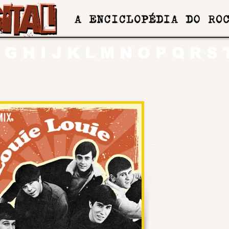
G
H
I
J
K
L
M
N
O
P
Q
R
S