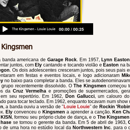
00:00 / 00:25
The Kingsmen - Louie Louie
 Kingsmen
 banda americana de
Garage Rock
. Em 1957,
Lynn Easton
ntar juntos, com
Ely
cantando e tocando violão e
Easton
na ba
egon
. Os dois adolescentes cresceram juntos, pois seus pais 
entaram em festas e eventos locais, e logo adicionaram
Mik
by
no baixo para completar a banda. Eles se autodenominava
 grupo recentemente dissolvido. O
The Kingsmen
começou to
os da
Cruz Vermelha
e promoções de supermercados, gera
k
em seu repertório. Em 1962,
Don Gallucci
, um calouro do
ado para tocar teclado. Em 1962, enquanto tocavam num show
on
, a banda ouviu a versão de "
Louie Louie
" de
Rockin 'Robi
ox.
Ely
convenceu o
Kingsmen
a aprender a canção.
Ken Ch
KISN
, formou seu próprio clube de dança, e o
The Kingsmen
Chase
se tornou o gerente da banda.
Em 5 de abril de 1963,
o de uma hora no estúdio local da
Northwestern Inc
. para o 