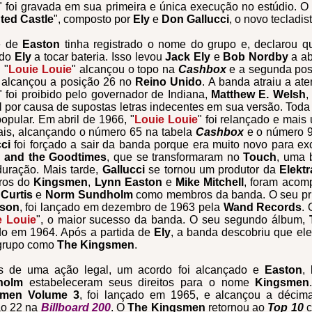
" foi gravada em sua primeira e única execução no estúdio.
O 
ted Castle
", composto por
Ely
e
Don Gallucci
, o novo tecladist
e de
Easton
tinha registrado o nome do grupo e, declarou qu
ndo
Ely
a tocar bateria. Isso levou
Jack Ely
e
Bob Nordby
a ab
 "
Louie Louie
" alcançou o topo na
Cashbox
e a segunda po
e alcançou a posição 26 no
Reino Unido
. A banda atraiu a at
" foi proibido pelo governador de Indiana,
Matthew E. Welsh
,
I
por causa de supostas letras indecentes em sua versão. Toda
opular. Em abril de 1966, "
Louie Louie
" foi relançado e mai
ais, alcançando o número 65 na tabela
Cashbox
e o número 
cci
foi forçado a sair da banda porque era muito novo para ex
 and the Goodtimes
, que se transformaram no
Touch
, uma 
 duração.
Mais tarde,
Gallucci
se tornou um produtor da
Elekt
ros do
Kingsmen
,
Lynn Easton
e
Mike Mitchell
, foram aco
 Curtis
e
Norm Sundholm
como membros da banda. O seu pr
rson
, foi lançado em dezembro de 1963 pela
Wand Records
.
e Louie
", o maior sucesso da banda.
O seu segundo álbum,
do em 1964. Após a partida de
Ely
, a banda descobriu que el
 grupo como
The Kingsmen
.
s de uma ação legal, um acordo foi alcançado e
Easton
,
holm
estabeleceram seus direitos para o nome
Kingsmen
smen Volume 3
, foi lançado em 1965, e alcançou a déci
ão 22 na
Billboard 200
. O
The Kingsmen
retornou ao
Top 10
c