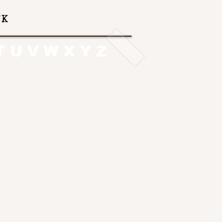
T
U
V
W
X
Y
Z