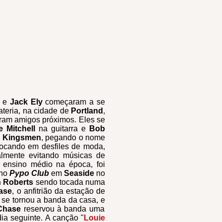
e
Jack Ely
começaram a se
teria, na cidade de
Portland
,
eram amigos próximos. Eles se
e Mitchell
na guitarra e
Bob
m
Kingsmen
, pegando o nome
cando em desfiles de moda,
lmente evitando músicas de
 ensino médio na época, foi
 no
Pypo Club
em
Seaside
no
n Roberts
sendo tocada numa
ase
, o anfitrião da estação de
se tornou a banda da casa, e
Chase
reservou à banda uma
dia seguinte. A canção "
Louie