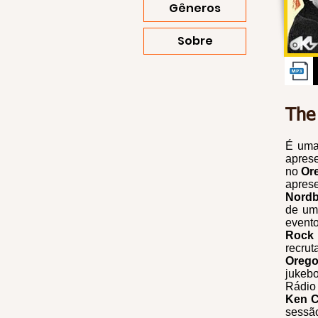
Gêneros
Sobre
The
É uma
aprese
no
Or
apres
Nord
de um
event
Roc
recrut
Oreg
jukeb
Rádio
Ken 
sessã