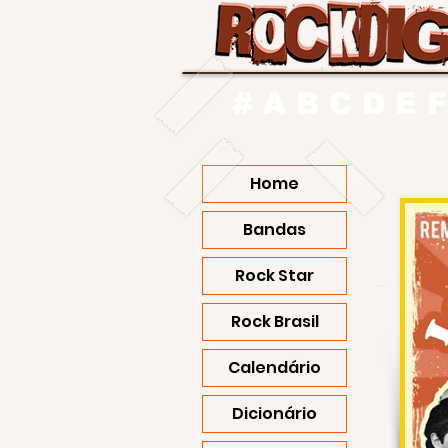
#
A
B
C
D
E
F
Home
Bandas
Rock Star
Rock Brasil
Calendário
Dicionário