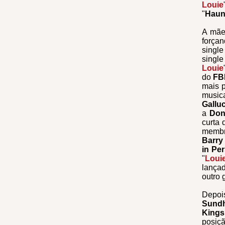
Louie
"
Haun
A mã
força
single
singl
Louie
do
FB
mais p
music
Gallu
a
Don
curta
memb
Barry
in Pe
"
Loui
lança
outro
Depoi
Sund
King
posiç