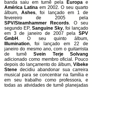
banda saiu em turnê pela
Europa
e
América Latina
em 2002. O seu quarto
álbum,
Ashes
, foi lançado em 1 de
fevereiro de 2005 pela
SPV/Steamhammer Records
. O seu
segundo EP,
Sanguine Sky
, foi lançado
em 3 de janeiro de 2007 pela
SPV
GmbH
. O seu quinto álbum,
Illumination
, foi lançado em 22 de
janeiro do mesmo ano, com o guitarrista
de turnê
Svein Terje Solvang
adicionado como membro oficial. Pouco
depois do lançamento do álbum,
Vibeke
Stene
decidiu abandonar sua carreira
musical para se concentrar na família e
em seu trabalho como professora, e
todas as atividades de turnê planejadas
foram suspensas.
Após realizar audições, a cantora
Mariangela Demurtas
, da
Sardenha
,
Itália
, se juntou oficialmente à banda em
outubro de 2007.
Østerhus
e
Solvang
deixaram a banda em 2008.
Ole Vistnes
entrou como baixista e
Gyri Losnegaard