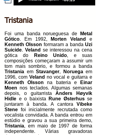
Tristania
Foi uma banda norueguesa de
Metal
Gótico
. Em 1992,
Morten Veland
e
Kenneth Olsson
formaram a banda
Uzi
Suicide
.
Veland
se interessou na cena
gótica do
Reino Unido
, e suas
composições começaram a assumir um
tom mais sombrio, e formou a banda
Tristania
em
Stavanger
,
Noruega
em
1996, com
Veland
no vocal e guitarra e
Kenneth Olsson
na bateria e
Einar
Moen
nos teclados. Algumas semanas
depois, o guitarrista
Anders Høyvik
Hidle
e o baixista
Rune Østerhus
se
juntaram à banda. A cantora
Vibeke
Stene
foi inicialmente recrutada como
vocalista convidada. A banda entrou em
estúdio e gravou a sua primeira demo,
Tristania
, em maio de 1997 de forma
independente. Várias gravadoras