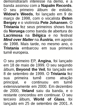
demonstraram interesse na demo, e a
banda assinou com a
Napalm Records
.
O seu primeiro álbum de estúdio,
Widow's Weeds
, foi lançado em 9 de
março de 1998, com o vocalista
Østen
Bergøy
e o violinista
Pete Johansen
. O
Tristania
fez seus primeiros shows fora
da
Noruega
como banda de abertura do
Lacrimosa
na
Bélgica
e no festival
Mind over Matter
na
Áustria
, em agosto
de 1998. Mais tarde, no mesmo ano, o
Tristania
embarcou em sua primeira
turnê europeia.
O seu primeiro EP,
Angina
, foi lançado
em 18 de maio de 1999. O seu segundo
álbum,
Beyond the Veil
, foi lançado em
8 de setembro de 1999. O
Tristania
fez
sua primeira turnê como atração
principal, e continuou em turnê
extensivamente em 2000. Em dezembro
de 2000,
Veland
saiu da banda, e o
restante concordou em continuar. O seu
terceiro álbum,
World of Glass
, foi
lançado em 25 de setembro de 2001. A