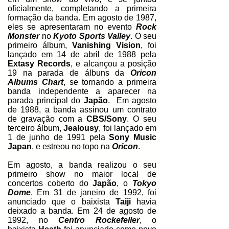
oficialmente, completando a primeira
formação da banda. Em agosto de 1987,
eles se apresentaram no evento
Rock
Monster
no
Kyoto Sports Valley
. O seu
primeiro álbum,
Vanishing Vision
, foi
lançado em 14 de abril de 1988 pela
Extasy Records
, e alcançou a posição
19 na parada de álbuns da
Oricon
Albums Chart
, se tornando a primeira
banda independente a aparecer na
parada principal do
Japão
. Em agosto
de 1988, a banda assinou um contrato
de gravação com a
CBS/Sony
. O seu
terceiro álbum,
Jealousy
, foi lançado em
1 de junho de 1991 pela
Sony Music
Japan
, e estreou no topo na
Oricon
.
Em agosto, a banda realizou o seu
primeiro show no maior local de
concertos coberto do
Japão
, o
Tokyo
Dome
.
Em 31 de janeiro de 1992, foi
anunciado que o baixista
Taiji
havia
deixado a banda. Em 24 de agosto de
1992, no
Centro Rockefeller
, o