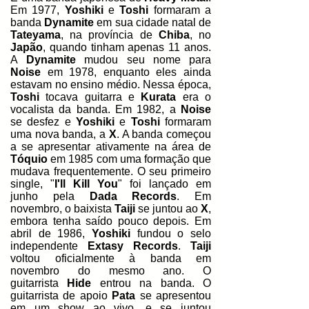
Em 1977,
Yoshiki
e
Toshi
formaram a
banda
Dynamite
em sua cidade natal de
Tateyama
, na província de
Chiba
, no
Japão
, quando tinham apenas 11 anos.
A
Dynamite
mudou seu nome para
Noise
em 1978, enquanto eles ainda
estavam no ensino médio. Nessa época,
Toshi
tocava guitarra e
Kurata
era o
vocalista da banda. Em 1982, a
Noise
se desfez e
Yoshiki
e
Toshi
formaram
uma nova banda, a
X
. A banda começou
a se apresentar ativamente na área de
Tóquio
em 1985 com uma formação que
mudava frequentemente. O seu primeiro
single, "
I'll Kill You
" foi lançado em
junho pela
Dada Records
. Em
novembro, o baixista
Taiji
se juntou ao
X
,
embora tenha saído pouco depois. Em
abril de 1986,
Yoshiki
fundou o selo
independente
Extasy Records
.
Taiji
voltou oficialmente à banda em
novembro do mesmo ano. O
guitarrista
Hide
entrou na banda. O
guitarrista de apoio
Pata
se apresentou
em um show ao vivo, e se juntou