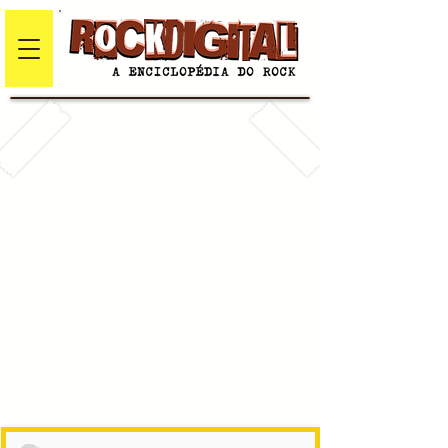
#
A
B
C
D
E
F
G
H
I
J
K
L
M
N
O
P
Q
R
S
T
U
V
W
X
Y
Z