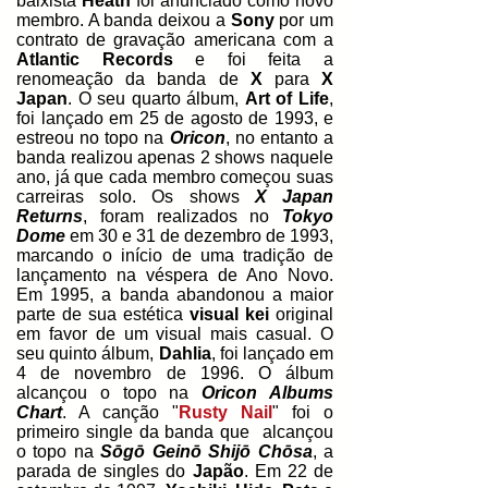
baixista
Heath
foi anunciado como novo
membro. A banda deixou a
Sony
por um
contrato de gravação americana com a
Atlantic Records
e foi feita a
renomeação da banda de
X
para
X
Japan
. O seu quarto álbum,
Art of Life
,
foi lançado em 25 de agosto de 1993, e
estreou no topo na
Oricon
, no entanto a
banda realizou apenas 2 shows naquele
ano, já que cada membro começou suas
carreiras solo. Os shows
X Japan
Returns
, foram realizados no
Tokyo
Dome
em 30 e 31 de dezembro de 1993,
marcando o início de uma tradição de
lançamento na véspera de Ano Novo.
Em 1995, a banda abandonou a maior
parte de sua estética
visual kei
original
em favor de um visual mais casual. O
seu quinto álbum,
Dahlia
, foi lançado em
4 de novembro de 1996. O álbum
alcançou o topo na
Oricon Albums
Chart
. A canção "
Rusty Nail
" foi o
primeiro single da banda que alcançou
o topo na
Sōgō Geinō Shijō Chōsa
, a
parada de singles do
Japão
. Em 22 de