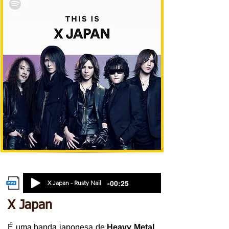
-00:25
X Japan - Rusty Nail
X Japan
É uma banda japonesa de
Heavy Metal
.