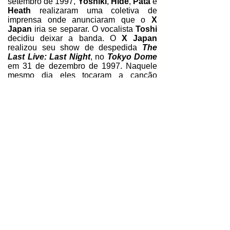
setembro de 1997,
Yoshiki
,
Hide
,
Pata
e
Heath
realizaram uma coletiva de
imprensa onde anunciaram que o
X
Japan
iria se separar. O vocalista
Toshi
decidiu deixar a banda. O
X Japan
realizou seu show de despedida
The
Last Live: Last Night
, no
Tokyo Dome
em 31 de dezembro de 1997. Naquele
mesmo dia eles tocaram a canção
"
Forever Love
" no
Kōhaku Uta Gassen
daquele ano, sendo a sua última
apresentação.
Hide
faleceu no dia 2 de maio de 1998.
Antes de sua morte,
Hide
e
Yoshiki
falaram sobre reiniciar o
X Japan
com
um novo vocalista no ano de 2000.
A
banda fez a sua primeira aparição
pública em 22 de outubro de 2007, na
cobertura do
Shopping Center Aqua
City
em
Odaiba
, em
Tóquio
, para filmar
um videoclipe para a canção "
IV
". Em 1
de maio, foi anunciado que
Sugizo
se
juntou oficialmente a banda como
guitarrista principal. Em 9 de janeiro de