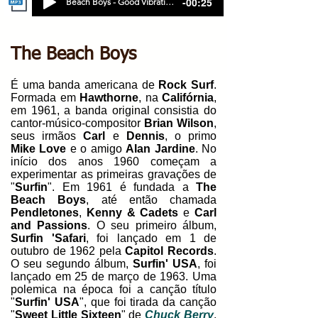
-00:25
Beach Boys - Good Vibrations
The Beach Boys
É uma banda americana de
Rock Surf
.
Formada em
Hawthorne
, na
Califórnia
,
em 1961, a banda original consistia do
cantor-músico-compositor
Brian Wilson
,
seus irmãos
Carl
e
Dennis
, o primo
Mike Love
e o amigo
Alan Jardine
. No
início dos anos 1960 começam a
experimentar as primeiras gravações de
"
Surfin
". Em 1961 é fundada a
The
Beach Boys
, até então chamada
Pendletones
,
Kenny & Cadets
e
Carl
and Passions
. O seu primeiro álbum,
Surfin 'Safari
, foi lançado em 1 de
outubro de 1962 pela
Capitol Records
.
O seu segundo álbum,
Surfin' USA
, foi
lançado em 25 de março de 1963. Uma
polemica na época foi a canção título
"
Surfin' USA
", que foi tirada da canção
"
Sweet Little Sixteen
" de
Chuck Berry
.