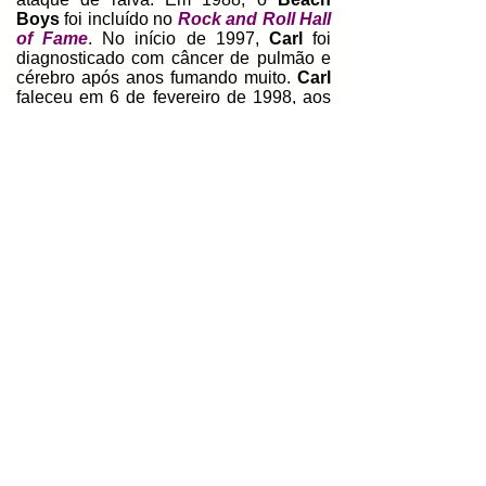
Boys
foi incluído no
Rock and Roll Hall
of Fame
. No início de 1997,
Carl
foi
diagnosticado com câncer de pulmão e
cérebro após anos fumando muito.
Carl
faleceu em 6 de fevereiro de 1998, aos
51 anos.
A banda
continua a se apresentar em
turnês, mas apenas com uma fração de
seus integrantes originais, e em 2011
anunciaram uma nova turnê com os
integrantes originais. O seu vigésimo
nono álbum,
That’s Why God Made
Radio
, foi lançado em 05 de junho de
2012 pela
Capitol
. O álbum foi gravado
de forma a coincidir com os 50 anos da
banda. O álbum alcançou o terceiro
lugar na
Billboard 200
. No final de
setembro de 2012, as agências de
notícias começaram a relatar que
Love
havia demitido
Brian Wilson
do
Beach Boys
.
Love
e
Johnston
continuaram se apresentando sob a
marca
Beach Boys
, enquanto
Wilson
,