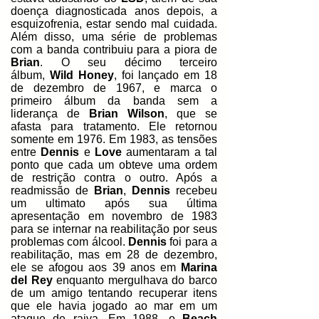
doença diagnosticada anos depois, a
esquizofrenia, estar sendo mal cuidada.
Além disso, uma série de problemas
com a banda contribuiu para a piora de
Brian
. O seu décimo terceiro
álbum,
Wild Honey
, foi lançado em 18
de dezembro de 1967, e marca o
primeiro álbum da banda sem a
liderança de
Brian
Wilson
, que se
afasta para tratamento. Ele retornou
somente em 1976. Em 1983, as tensões
entre
Dennis
e
Love
aumentaram a tal
ponto que cada um obteve uma ordem
de restrição contra o outro. Após a
readmissão de
Brian
,
Dennis
recebeu
um ultimato após sua última
apresentação em novembro de 1983
para se internar na reabilitação por seus
problemas com álcool.
Dennis
foi para a
reabilitação, mas em 28 de dezembro,
ele se afogou aos 39 anos em
Marina
del Rey
enquanto mergulhava do barco
de um amigo tentando recuperar itens
que ele havia jogado ao mar em um
ataque de raiva. Em 1988, o
Beach