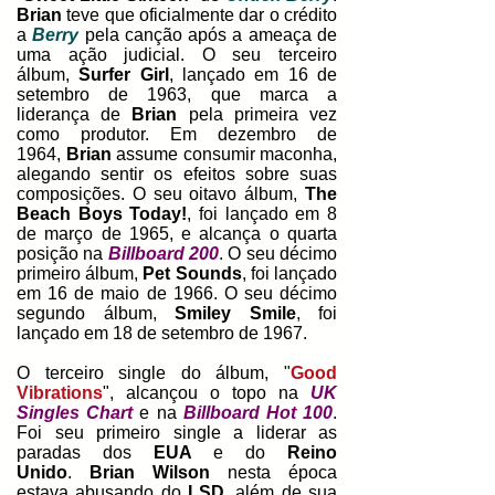
Brian
teve que oficialmente dar o crédito
a
Berry
pela canção após a ameaça de
uma ação judicial. O seu terceiro
álbum,
Surfer Girl
, lançado em 16 de
setembro de 1963, que marca a
liderança de
Brian
pela primeira vez
como produtor.
Em dezembro de
1964,
Brian
assume consumir maconha,
alegando sentir os efeitos sobre suas
composições. O seu oitavo álbum,
The
Beach Boys Today!
, foi lançado em 8
de março de 1965, e alcança o quarta
posição na
Billboard 200
. O seu décimo
primeiro álbum,
Pet Sounds
, foi lançado
em 16 de maio de 1966.
O seu décimo
segundo álbum,
Smiley Smile
, foi
lançado em 18 de setembro de 1967.
O terceiro single do álbum, "
Good
Vibrations
", alcançou o topo na
UK
Singles Chart
e na
Billboard Hot 100
.
Foi seu primeiro single a liderar as
paradas dos
EUA
e do
Reino
Unido
.
Brian Wilson
nesta época
estava abusando do
LSD
, além de sua