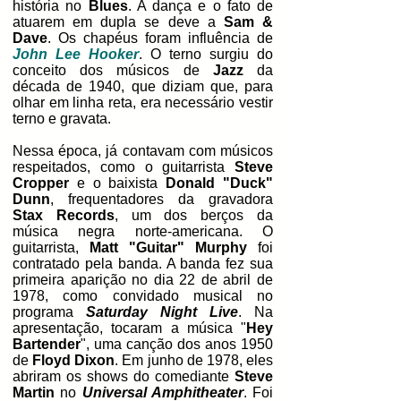
história no
Blues
. A dança e o fato de
atuarem em dupla se deve a
Sam &
Dave
. Os chapéus foram influência de
John Lee Hooker
. O terno surgiu do
conceito dos músicos de
Jazz
da
década de 1940, que diziam que, para
olhar em linha reta, era necessário vestir
terno e gravata.
Nessa época, já contavam com músicos
respeitados, como o guitarrista
Steve
Cropper
e o baixista
Donald "Duck"
Dunn
, frequentadores da gravadora
Stax Records
, um dos berços da
música negra norte-americana. O
guitarrista,
Matt "Guitar" Murphy
foi
contratado pela banda. A banda fez sua
primeira aparição no dia 22 de abril de
1978, como convidado musical no
programa
Saturday Night Live
. Na
apresentação, tocaram a música "
Hey
Bartender
", uma canção dos anos 1950
de
Floyd Dixon
. Em junho de 1978, eles
abriram os shows do comediante
Steve
Martin
no
Universal Amphitheater
. Foi