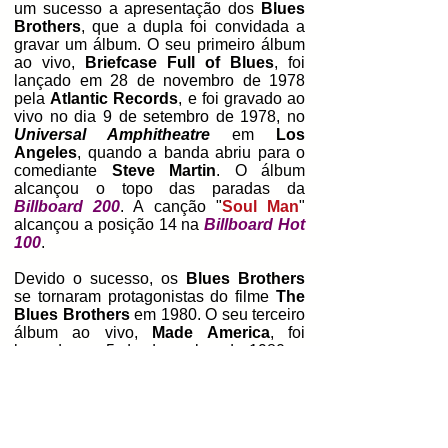
um sucesso a apresentação dos
Blues
Brothers
, que a dupla foi convidada a
gravar um álbum. O seu primeiro álbum
ao vivo,
Briefcase Full of Blues
, foi
lançado em 28 de novembro de 1978
pela
Atlantic Records
, e foi gravado ao
vivo no dia 9 de setembro de 1978, no
Universal Amphitheatre
em
Los
Angeles
, quando a banda abriu para o
comediante
Steve Martin
. O álbum
alcançou o topo das paradas da
Billboard 200
. A canção "
Soul Man
"
alcançou a posição 14 na
Billboard Hot
100
.
Devido o sucesso, os
Blues Brothers
se tornaram protagonistas do filme
The
Blues Brothers
em 1980. O seu terceiro
álbum ao vivo,
Made America
, foi
lançado em 5 de dezembro de 1980, e
foi gravado no
Universal Amphitheatre
,
em Los Angeles. O álbum alcançou a
posição 49 na
Billboard 200
. O seu
primeiro álbum de estúdio,
The Blues
Brothers: Music from the Soundtrack
,