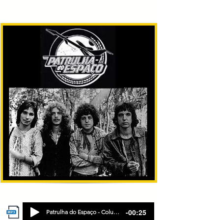
-00:25
Patrulha do Espaço - Columbia