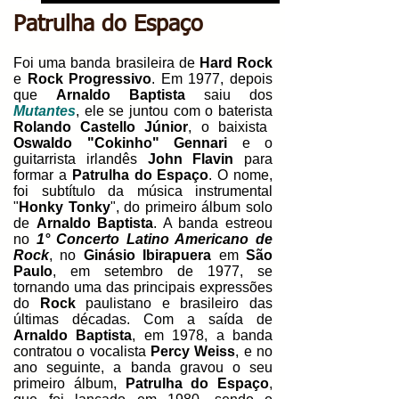
Patrulha do Espaço
Foi uma banda brasileira de
Hard Rock
e
Rock Progressivo
. Em 1977, depois
que
Arnaldo Baptista
saiu dos
Mutantes
, ele se juntou com o baterista
Rolando Castello Júnior
, o baixista
Oswaldo "Cokinho" Gennari
e o
guitarrista irlandês
John Flavin
para
formar a
Patrulha do Espaço
. O nome,
foi subtítulo da música instrumental
"
Honky Tonky
", do primeiro álbum solo
de
Arnaldo Baptista
. A banda estreou
no
1° Concerto Latino Americano de
Rock
, no
Ginásio Ibirapuera
em
São
Paulo
, em setembro de 1977, se
tornando uma das principais expressões
do
Rock
paulistano e brasileiro das
últimas décadas. Com a saída de
Arnaldo Baptista
, em 1978, a banda
contratou o vocalista
Percy Weiss
, e no
ano seguinte, a banda gravou o seu
primeiro álbum,
Patrulha do Espaço
,