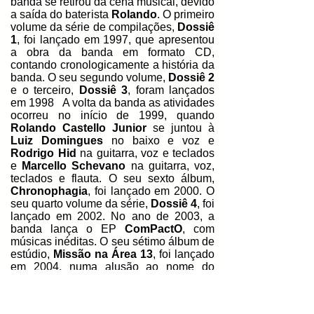
banda se retirou da cena musical, devido
a saída do baterista
Rolando
.
O primeiro
volume da série de compilações,
Dossiê
1
, foi lançado em 1997,
que apresentou
a obra da banda em formato CD,
contando cronologicamente a história da
banda. O seu segundo volume,
Dossiê 2
e o terceiro,
Dossiê 3
, foram lançados
em 1998 A volta da banda as atividades
ocorreu no início de 1999, quando
Rolando Castello Junior
se
juntou à
Luiz Domingues
no baixo e voz e
Rodrigo Hid
na guitarra, voz e teclados
e
Marcello Schevano
na guitarra, voz,
teclados e flauta. O seu sexto álbum,
Chronophagia
, foi lançado em 2000. O
seu quarto volume da série,
Dossiê 4
, foi
lançado em 2002. No ano de 2003, a
banda lança o EP
ComPactO
, com
músicas inéditas. O seu sétimo álbum de
estúdio,
Missão na Área 13
, foi lançado
em 2004, numa alusão ao nome do
estúdio onde o álbum foi gravado, em
São José do Rio Preto
, no interior de
São Paulo
.