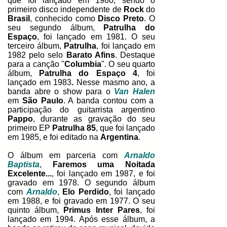
que foi lançado em 1980, sendo o
primeiro disco independente de
Rock
do
Brasil
, conhecido como
Disco Preto
. O
seu segundo álbum,
Patrulha do
Espaço
, foi lançado em 1981. O seu
terceiro álbum,
Patrulha
, foi lançado em
1982 pelo selo
Barato Afins
. Destaque
para a canção "
Columbia
".
O seu quarto
álbum,
Patrulha do Espaço 4
, foi
lançado em 1983
.
Nesse masmo ano, a
banda abre o show para o
Van Halen
em
São Paulo
. A banda contou com a
participação do guitarrista argentino
Pappo
, durante as gravação do seu
primeiro EP
Patrulha 85
, que foi lançado
em 1985, e foi editado na
Argentina
.
O álbum em parceria com
Arnaldo
Baptista
,
Faremos uma Noitada
Excelente...
, foi lançado em 1987, e foi
gravado em 1978. O segundo álbum
com
Arnaldo
,
Elo Perdido
, foi lançado
em 1988, e foi gravado em 1977.
O seu
quinto álbum,
Primus Inter Pares
, foi
lançado
em 1994.
Após esse álbum, a