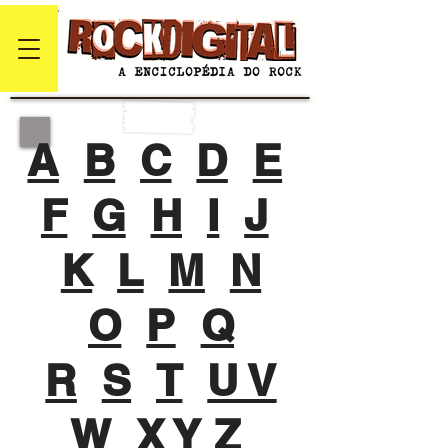
A
B
C
D
E
F
G
H
I
J
K
L
M
N
O
P
Q
R
S
T
U V
W
X Y Z