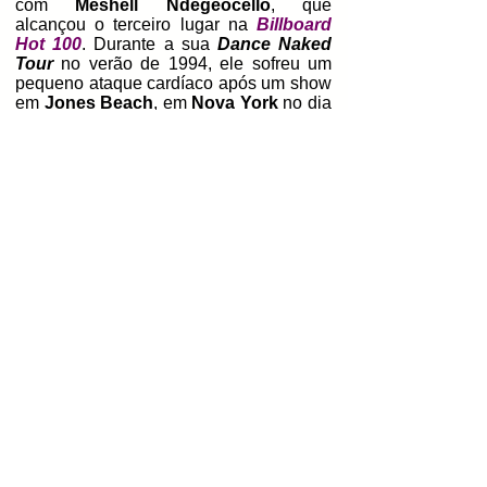
com
Meshell Ndegeocello
, que
alcançou o terceiro lugar na
Billboard
Hot 100
. Durante a sua
Dance Naked
Tour
no verão de 1994, ele sofreu um
pequeno ataque cardíaco após um show
em
Jones Beach
, em
Nova York
no dia
8 de agosto, e cancelou as últimas
semanas da turnê.
Ele voltou ao palco no início de 1995,
tocando uma série de datas em
pequenos clubes do Meio-Oeste sob o
pseudônimo de
Pearl Doggy
. Em 1997,
Mellencamp
assinou um contrato de
quatro álbuns com a
Columbia
Records
. O seu álbum duplo de
coletânea,
Words & Music: John
Mellencamp's Greatest Hits
, foi
lançado em 19 de outubro de 2004, e
alcançou a posição 13 na
Billboard 200
.
O seu décimo nono álbum,
Freedom's
Road
, foi lançado em 23 de janeiro de
2007, e alcançou o quinto lugar na
Billboard 200
. A canção "
Our Country
"
foi indicada ao
Grammy Awards
na