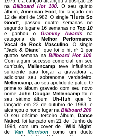
1979, e a canção alcançou a posição 28
na
Billboard Hot 100
. O seu quinto
álbum,
American Fool
, foi lançado em
12 de abril de 1982. O single "
Hurts So
Good
", passou quatro semanas no
segundo lugar e 16 semanas no
Top 10
e ganhou o
Grammy Awards
na
categoria de
Melhor Performance
Vocal de Rock Masculino
. O single
"
Jack & Diane
", que foi o hit nº 1 por
quatro semana na
Billboard Hot 100
.
Com algum sucesso comercial em seu
currículo,
Mellencamp
teve influência
suficiente para forçar a gravadora a
adicionar seu sobrenome verdadeiro,
Mellencamp
, ao seu apelido de palco. O
primeiro álbum gravado com seu novo
nome
John Cougar Mellencamp
foi o
seu sétimo álbum,
Uh-Huh
, que foi
lançado em 23 de outubro de 1983, e
alcançou o nono lugar na
Billboard 200
.
O seu décimo terceiro álbum,
Dance
Naked
, foi lançado em 21 de Junho de
1994, com um cover de "
Wild Night
"
de
Van Morrison
como um dueto