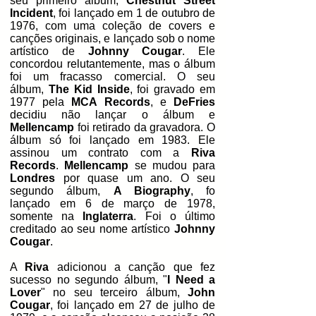
seu primeiro álbum,
Chestnut Street
Incident
, foi lançado em 1 de outubro de
1976, com uma coleção de covers e
canções originais, e lançado sob o nome
artístico de
Johnny Cougar
. Ele
concordou relutantemente, mas o álbum
foi um fracasso comercial. O seu
álbum,
The Kid Inside
, foi gravado em
1977 pela
MCA Records
, e
DeFries
decidiu não lançar o álbum e
Mellencamp
foi retirado da gravadora. O
álbum só foi lançado em 1983. Ele
assinou um contrato com a
Riva
Records
.
Mellencamp
se mudou para
Londres
por quase um ano. O seu
segundo álbum,
A Biography
, fo
lançado em 6 de março de 1978,
somente na
Inglaterra
. Foi o último
creditado ao seu nome artístico
Johnny
Cougar
.
A
Riva
adicionou a canção que fez
sucesso no segundo álbum, "
I Need a
Lover
" no seu terceiro álbum,
John
Cougar
, foi lançado em 27 de julho de