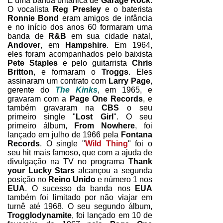
É uma banda britânica de
Garage Rock
.
O vocalista
Reg Presley
e o baterista
Ronnie Bond
eram amigos de infância
e no início dos anos 60 formaram uma
banda de
R&B
em sua cidade natal,
Andover
, em
Hampshire
. Em 1964,
eles foram acompanhados pelo baixista
Pete Staples
e pelo guitarrista
Chris
Britton
, e formaram o
Troggs
. Eles
assinaram um contrato com
Larry Page
,
gerente do
The Kinks
, em 1965, e
gravaram com a
Page One Records
, e
também gravaram na
CBS
o seu
primeiro single "
Lost Girl
". O seu
primeiro álbum,
From Nowhere
, foi
lançado em julho de 1966 pela
Fontana
Records
. O single "
Wild Thing
" foi o
seu hit mais famoso, que com a ajuda de
divulgação na TV no programa
Thank
your Lucky Stars
alcançou a segunda
posição no
Reino Unido
e número 1 nos
EUA
. O sucesso da banda nos
EUA
também foi limitado por não viajar em
turnê até 1968.
O seu segundo álbum,
Trogglodynamite
, foi lançado em 10 de