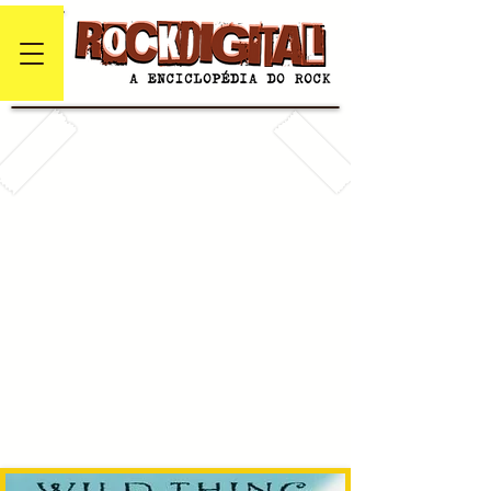
#
A
B
C
D
E
F
G
H
I
J
K
L
M
N
O
P
Q
R
S
T
U
V
W
X
Y
Z