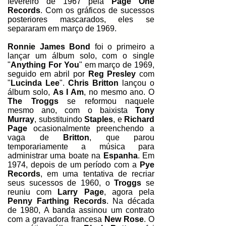
fevereiro de 1967 pela
Page One
Records
.
Com os gráficos de sucessos
posteriores mascarados, eles se
separaram em março de 1969.
Ronnie James Bond
foi o primeiro a
lançar um álbum solo, com o single
"
Anything For You
" em março de 1969,
seguido em abril por
Reg Presley
com
"
Lucinda Lee
".
Chris Britton
lançou o
álbum solo,
As I Am
, no mesmo ano. O
The Troggs
se reformou naquele
mesmo ano, com o baixista
Tony
Murray
, substituindo
Staples
, e
Richard
Page
ocasionalmente preenchendo a
vaga de
Britton
, que parou
temporariamente a música para
administrar uma boate na
Espanha
. Em
1974, depois de um período com a
Pye
Records
, em uma tentativa de recriar
seus sucessos de 1960, o
Troggs
se
reuniu com
Larry Page
, agora pela
Penny Farthing Records
. Na década
de 1980, A banda assinou um contrato
com a gravadora francesa
New Rose
.
O