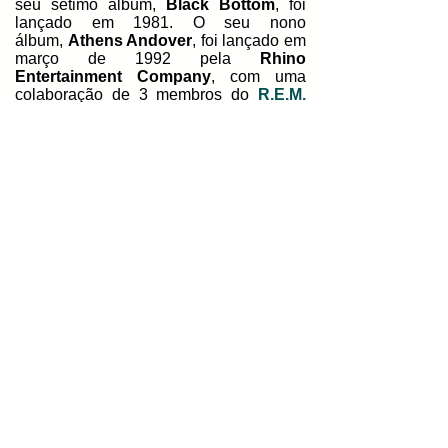
seu sétimo álbum,
Black Bottom
, foi
lançado em 1981. O seu nono
álbum,
Athens Andover
, foi lançado em
março de 1992 pela
Rhino
Entertainment Company
, com uma
colaboração de 3 membros do
R.E.M.
que foi gravado em
Athens
,
na
Georgia
.
A banda tentou capitalizar
esta nova exposição com várias
colaborações bizarras em novas versões
de "
Wild Thing
".
Em 1992, eles se juntaram ao ator
Oliver
Reed
e ao jogador de bilhar
Alex
Higgins
, com outra versão no ano
seguinte, com o esportista e
apresentador
Michael Van Wijk
, mais
conhecido pelo seu personagem
Wolf
do programa de TV
Gladiators
, que
alcançou a posição 69 na
UK Singles
Chart
. Em 1994, com uma versão de
"
Love Is All Around
" do
Wet Wet Wet
que ficou no topo das paradas no
Reino
Unido
por 15 semanas. O baterista
original da banda,
Ronnie Bond
,