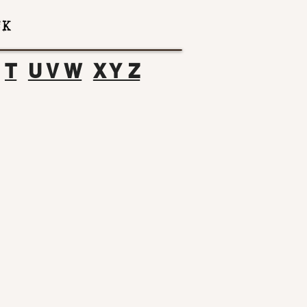
T
U V W
X Y Z