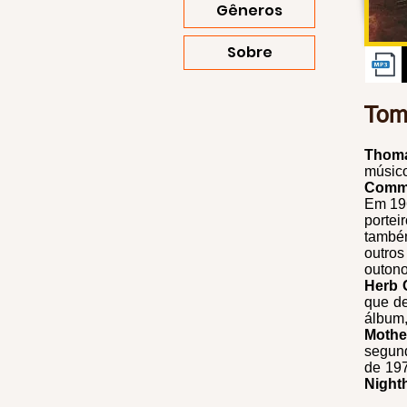
Gêneros
Sobre
Tom
Thoma
músico
Commu
Em 19
portei
també
outros
outon
Herb 
que d
álbum
Mothe
segun
de 197
Night