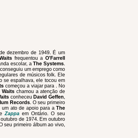
 de dezembro de 1949. É um
Waits
frequentou a
O'Farrell
nda escolar, a
The Systems
.
e conseguiu um emprego como
egulares de músicos folk. Ele
o se espalhava, ele tocou em
ts
começou a viajar para . No
,
Waits
chamou a atenção de
aits
conheceu
David Geffen
,
lum Records
. O seu primeiro
i um ato de apoio para a
The
de
Zappa
em Ontário. O seu
e outubro de 1974. Em outubro
O seu primeiro álbum ao vivo,