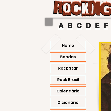
A
B
C
D
E
F
Home
Bandas
Rock Star
Rock Brasil
Calendário
Dicionário