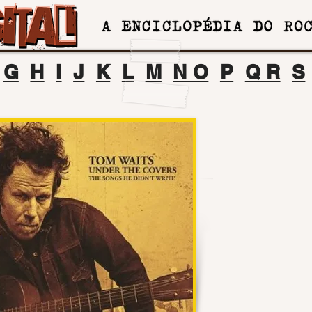
G
H
I
J
K
L
M
N O
P
Q R
S