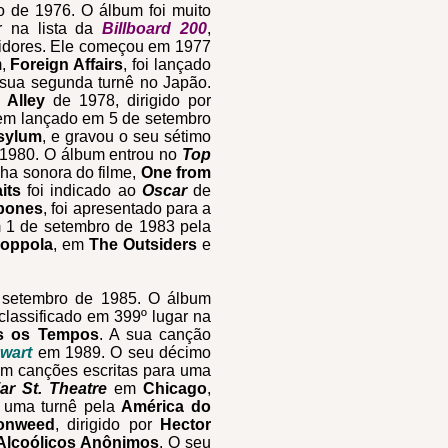
o de 1976. O álbum foi muito
ar na lista da
Billboard 200
,
uidores. Ele começou em 1977
m,
Foreign Affairs
, foi lançado
sua segunda turnê no Japão.
 Alley
de 1978, dirigido por
o em lançado em 5 de setembro
Asylum
, e gravou o seu sétimo
 1980. O álbum entrou no
Top
lha sonora do filme,
One from
its
foi indicado ao
Oscar
de
bones
, foi apresentado para a
m 1 de setembro de 1983 pela
oppola
, em
The Outsiders
e
e setembro de 1985. O álbum
classificado em 399º lugar na
s os Tempos
. A sua canção
wart
em 1989. O seu décimo
om canções escritas para uma
iar St. Theatre
em
Chicago
,
 uma turnê pela
América do
ronweed
, dirigido por
Hector
Alcoólicos Anônimos
. O seu