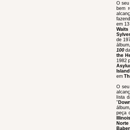
O seu
bem r
alcanç
fazend
em 13
Waits
Sylves
de 19
álbum
100
d
the H
1982 p
Asyl
Islan
em
Th
O seu
alcan
lista 
"
Down
álbum
peça 
Illinoi
Norte
Babe