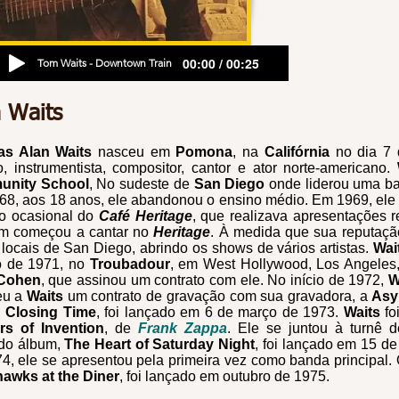
00:00 / 00:25
Tom Waits - Downtown Train
 Waits
s Alan Waits
nasceu em
Pomon
a
, na
Califórnia
no dia 7
, instrumentista, compositor, cantor e ator norte-americano.
nity School
, No sudeste de
San Diego
onde liderou uma ba
68, aos 18 anos, ele abandonou o ensino médio. Em 1969, el
ro ocasional do
Café Heritage
, que realizava apresentações r
m começou a cantar no
Heritage
. À medida que sua reputaçã
 locais de San Diego, abrindo os shows de vários artistas.
Wai
o de 1971, no
Troubadour
, em West Hollywood, Los Angeles
Cohen
, que assinou um contrato com ele. No início de 1972,
W
eu a
Waits
um contrato de gravação com sua gravadora, a
Asy
,
Closing Time
, foi lançado em 6 de março de 1973.
Waits
fo
rs of Invention
, de
Frank Zappa
. Ele se juntou à turnê 
do álbum,
The Heart of Saturday Night
, foi lançado em 15 d
4, ele se apresentou pela primeira vez como banda principal. 
hawks at the Diner
, foi lançado em outubro de 1975.