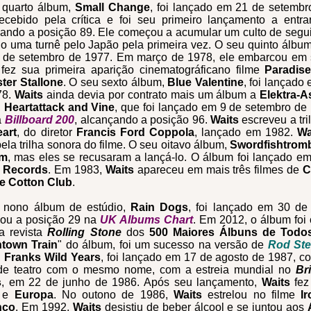
 quarto álbum,
Small Change
, foi lançado em 21 de setembr
ecebido pela crítica e foi seu primeiro lançamento a entr
ando a posição 89. Ele começou a acumular um culto de seg
o uma turnê pelo Japão pela primeira vez. O seu quinto álbu
 de setembro de 1977. Em março de 1978, ele embarcou em 
fez sua primeira aparição cinematográficano filme
Paradise
ter Stallone
. O seu sexto álbum,
Blue Valentine
, foi lançad
78.
Waits
ainda devia por contrato mais um álbum a
Elektra-
,
Heartattack and Vine
, que foi lançado em 9 de setembro de
a
Billboard 200
, alcançando a posição 96.
Waits
escreveu a tri
eart
, do diretor
Francis Ford Coppola
, lançado em 1982.
Wa
ela trilha sonora do filme. O seu oitavo álbum,
Swordfishtrom
um
, mas eles se recusaram a lançá-lo. O álbum foi lançado e
d Records
. Em 1983,
Waits
apareceu em mais três filmes de
C
e Cotton Club
.
 nono álbum de estúdio,
Rain Dogs
, foi lançado em 30 d
çou a posição 29 na
UK Albums Chart
. Em 2012, o álbum foi 
da revista
Rolling Stone
dos
500 Maiores Álbuns de Todo
town Train
" do álbum, foi um sucesso na versão de
Rod Ste
,
Franks Wild Years
, foi lançado em 17 de agosto de 1987, c
de teatro com o mesmo nome, com a estreia mundial no
Br
s
, em 22 de junho de 1986. Após seu lançamento,
Waits
fez
e
Europa
. No outono de 1986,
Waits
estrelou no filme
I
nco
. Em 1992,
Waits
desistiu de beber álcool e se juntou aos