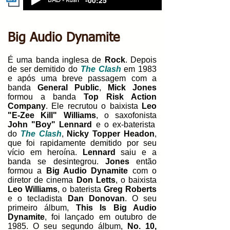
-00:25
Big Audio Dynamite
É uma banda inglesa de
Rock
. Depois
de ser demitido do
The Clash
em 1983
e após uma breve passagem com a
banda
General Public
,
Mick Jones
formou a banda
Top Risk Action
Company
. Ele recrutou o baixista
Leo
"E-Zee Kill" Williams
, o saxofonista
John "Boy" Lennard
e o ex-baterista
do
The Clash
,
Nicky Topper Headon
,
que foi rapidamente demitido por seu
vício em heroína.
Lennard
saiu e a
banda se desintegrou.
Jones
então
formou a
Big Audio Dynamite
com o
diretor de cinema
Don Letts
, o baixista
Leo Williams
, o baterista
Greg Roberts
e o tecladista
Dan Donovan
. O seu
primeiro álbum,
This Is Big Audio
Dynamite
, foi lançado em outubro de
1985. O seu segundo álbum,
No. 10,