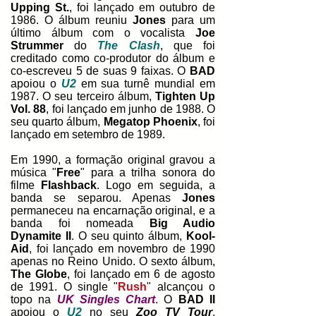
Upping St.
, foi lançado em outubro de
1986. O álbum reuniu
Jones
para um
último álbum com o vocalista
Joe
Strummer
do
The Clash
, que foi
creditado como co-produtor do álbum e
co-escreveu 5 de suas 9 faixas. O
BAD
apoiou o
U2
em sua turnê mundial em
1987. O seu terceiro álbum,
Tighten Up
Vol. 88
, foi lançado em junho de 1988. O
seu quarto álbum,
Megatop Phoenix
, foi
lançado em setembro de 1989.
Em 1990, a formação original gravou a
música "
Free
" para a trilha sonora do
filme
Flashback
. Logo em seguida, a
banda se separou. Apenas
Jones
permaneceu na encarnação original, e a
banda foi nomeada
Big Audio
Dynamite II
. O seu quinto álbum,
Kool-
Aid
, foi lançado em novembro de 1990
apenas no Reino Unido. O sexto álbum,
The Globe
, foi lançado em 6 de agosto
de 1991. O single "
Rush
" alcançou o
topo na
UK Singles Chart
. O
BAD II
apoiou o
U2
no seu
Zoo TV Tour
,