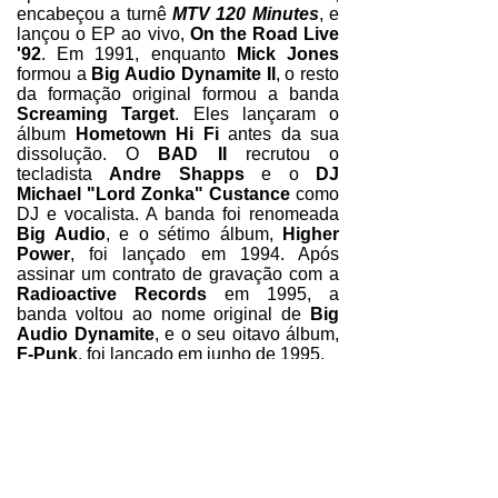
encabeçou a turnê
MTV 120 Minutes
, e
lançou o EP ao vivo,
On the Road Live
'92
. Em 1991, enquanto
Mick Jones
formou a
Big Audio Dynamite II
, o resto
da formação original formou a banda
Screaming Target
. Eles lançaram o
álbum
Hometown Hi Fi
antes da sua
dissolução. O
BAD II
recrutou o
tecladista
Andre Shapps
e o
DJ
Michael "Lord Zonka" Custance
como
DJ e vocalista. A banda foi renomeada
Big Audio
, e o sétimo álbum,
Higher
Power
, foi lançado em 1994. Após
assinar um contrato de gravação com a
Radioactive Records
em 1995, a
banda voltou ao nome original de
Big
Audio Dynamite
,
e o seu oitavo álbum,
F-Punk
, foi lançado em junho de 1995.
A
Radioactive Records
se recusou a
lançar o seu nono álbum,
Entering a
New Ride
, em 1997, e foi um dos
primeiros álbuns distribuídos na Internet.
O
BAD
deixou a
Radioactive
e lançou
todas as músicas em seu site oficial