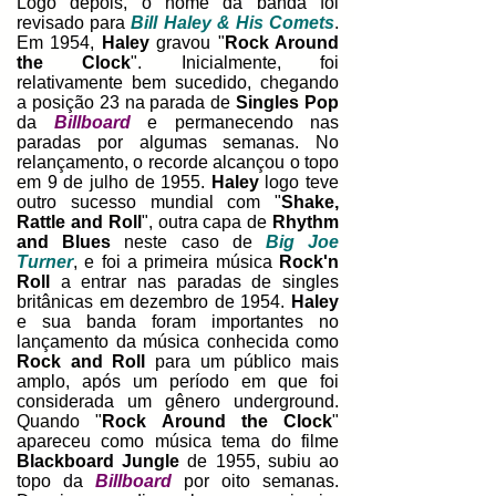
Logo depois, o nome da banda foi
revisado para
Bill Haley & His Comets
.
Em 1954,
Haley
gravou "
Rock Around
the Clock
". Inicialmente, foi
relativamente bem sucedido, chegando
a posição 23 na parada de
Singles Pop
da
Billboard
e permanecendo nas
paradas por algumas semanas. No
relançamento, o recorde alcançou o topo
em 9 de julho de 1955.
Haley
logo teve
outro sucesso mundial com "
Shake,
Rattle and Roll
", outra capa de
Rhythm
and Blues
neste caso de
Big Joe
Turner
, e foi a primeira música
Rock'n
Roll
a entrar nas paradas de singles
britânicas em dezembro de 1954.
Haley
e sua banda foram importantes no
lançamento da música conhecida como
Rock and Roll
para um público mais
amplo, após um período em que foi
considerada um gênero underground.
Quando "
Rock Around the Clock
"
apareceu como música tema do filme
Blackboard Jungle
de 1955, subiu ao
topo da
Billboard
por oito semanas.