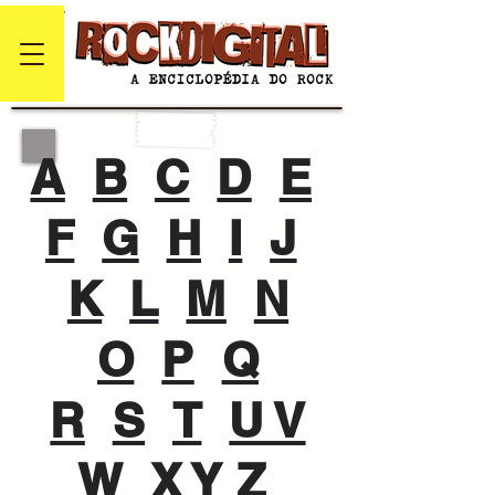
A
B
C
D
E
F
G
H
I
J
K
L
M
N
O
P
Q
R
S
T
U V
W
X Y Z