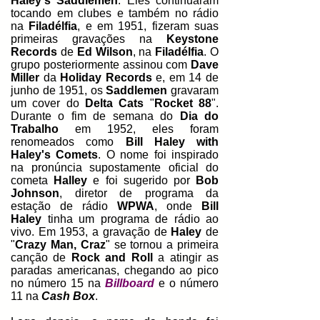
Haley's Saddlemen
. Eles continuaram
tocando em clubes e também no rádio
na
Filadélfia
, e em 1951, fizeram suas
primeiras gravações na
Keystone
Records
de
Ed Wilson
, na
Filadélfia
. O
grupo posteriormente assinou com
Dave
Miller
da
Holiday Records
e, em 14 de
junho de 1951, os
Saddlemen
gravaram
um cover do
Delta Cats
"
Rocket 88
".
Durante o fim de semana do
Dia do
Trabalho
em 1952, eles foram
renomeados como
Bill Haley with
Haley's Comets
. O nome foi inspirado
na pronúncia supostamente oficial do
cometa
Halley
e foi sugerido por
Bob
Johnson
, diretor de programa da
estação de rádio
WPWA
, onde
Bill
Haley
tinha um programa de rádio ao
vivo. Em 1953, a gravação de
Haley
de
"
Crazy Man, Craz
" se tornou a primeira
canção de
Rock and Roll
a atingir as
paradas americanas, chegando ao pico
no número 15 na
Billboard
e o número
11 na
Cash Box
.