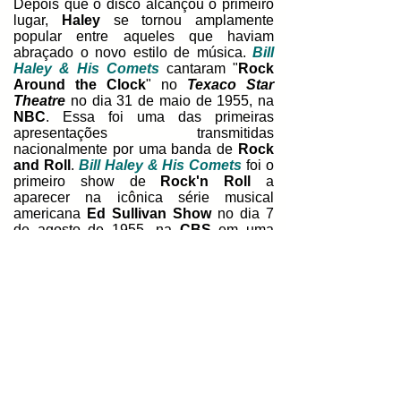
Depois que o disco alcançou o primeiro
lugar,
Haley
se tornou amplamente
popular entre aqueles que haviam
abraçado o novo estilo de música.
Bill
Haley & His Comets
cantaram "
Rock
Around the Clock
" no
Texaco Star
Theatre
no dia 31 de maio de 1955, na
NBC
. Essa foi uma das primeiras
apresentações transmitidas
nacionalmente por uma banda de
Rock
and Roll
.
Bill Haley & His Comets
foi o
primeiro show de
Rock'n Roll
a
aparecer na icônica série musical
americana
Ed Sullivan Show
no dia 7
de agosto de 1955, na
CBS
em uma
transmissão que se originou do
Shakespeare Festival Theatre
em
Hartford
,
Connecticut
.
Haley
estrelou
Rock Around the Clock
e
Don't Knock the Rock
, ambos em
1956, os primeiros filmes musicais de
Rock and Roll
. Em 1957,
Haley
se
tornou o primeiro grande cantor de
Rock
americano a fazer uma turnê pela