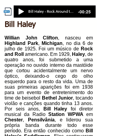
-00:25
Bill Haley - Rock Around the Clock
Bill Haley
Willian John Clifton
, nasceu em
Highland Park
,
Michigan
, no dia 6 de
julho de 1925. Foi um músico de
Rock
and Roll
americano. Em 1929,
Haley
, de
quatro anos, foi submetido a uma
operação no ouvido interno da mastóide
que cortou acidentalmente um nervo
óptico, deixando-o cego do olho
esquerdo para o resto da vida. Uma de
suas primeiras aparições foi em 1938
para um evento de entretenimento do
time de beisebol
Bethel Junior
, tocando
violão e canções quando tinha 13 anos.
Por seis anos,
Bill Haley
foi diretor
musical da Radio
Station WPWA
em
Chester
,
Pensilvânia
, e liderou sua
própria banda durante todo esse
período. Era então conhecido como
Bill