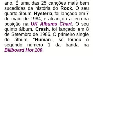
ano. É uma das 25 canções mais bem
sucedidas da história do
Rock
. O seu
quarto álbum,
Hysteria
, foi lançado em 7
de maio de 1984, e alcançou a terceira
posição na
UK Albums Chart
. O seu
quinto álbum,
Crash
, foi lançado em 8
de Setembro de 1986. O primeiro single
do álbum, "
Human
", se tornou o
segundo número 1 da banda na
Billboard Hot 100
.
Após uma grande turnê,
Ian Burden
anunciou que estava de saída e a banda
sumiu durante o ano de 1987. O seu seu
sexto álbum,
Romantic?
, foi lançado em
17 de setembro de 1990, que foi um
fracasso comercial. Eles ficaram 5 anos
sem lançar um trabalho e acabaram
dispensados pela
Virgin
em 1992Em
1994, a
East West Record
assinou com
a banda. O seu sétimo álbum,
Octopus
,
foi lançado em 23 de janeiro de 1995, e
alcançou a sexta posição na
UK
Albums Chart
. O seu oitavo álbum de
estúdio,
Secrets
,
foi lançado em 6 de