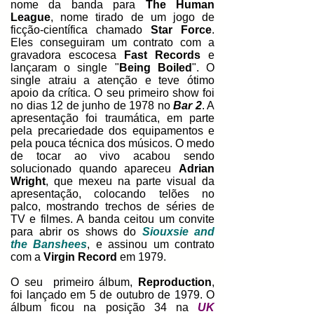
nome da banda para
The Human
League
, nome tirado de um jogo de
ficção-científica chamado
Star Force
.
Eles conseguiram um contrato com a
gravadora escocesa
Fast Records
e
lançaram o single "
Being Boiled
"
. O
single atraiu a atenção e teve ótimo
apoio da crítica. O seu primeiro show foi
no dias 12 de junho de 1978 no
Bar 2
. A
apresentação foi traumática, em parte
pela precariedade dos equipamentos e
pela pouca técnica dos músicos.
O medo
de tocar ao vivo acabou sendo
solucionado quando apareceu
Adrian
Wright
, que mexeu na parte visual da
apresentação, colocando telões no
palco, mostrando trechos de séries de
TV e filmes. A banda ceitou um convite
para abrir os shows do
Siouxsie and
the Banshees
, e assinou um contrato
com a
Virgin Record
em 1979.
O seu primeiro álbum,
Reproduction
,
foi lançado em 5 de outubro de 1979. O
álbum ficou na posição 34 na
UK