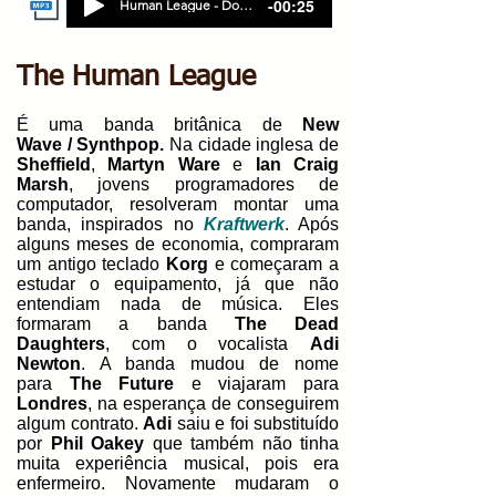
-00:25
Human League - Don't You Want Me
The Human League
É uma banda britânica de
New
Wave
/
Synthpop.
Na cidade inglesa de
Sheffield
,
Martyn Ware
e
Ian Craig
Marsh
, jovens programadores de
computador, resolveram montar uma
banda, inspirados no
Kraftwerk
. Após
alguns meses de economia, compraram
um antigo teclado
Korg
e começaram a
estudar o equipamento, já que não
entendiam nada de música. Eles
formaram a banda
The Dead
Daughters
, com o vocalista
Adi
Newton
. A banda mudou de nome
para
The Future
e viajaram para
Londres
, na esperança de conseguirem
algum contrato.
Adi
saiu e foi substituído
por
Phil Oakey
que também não tinha
muita experiência musical, pois era
enfermeiro. Novamente mudaram o