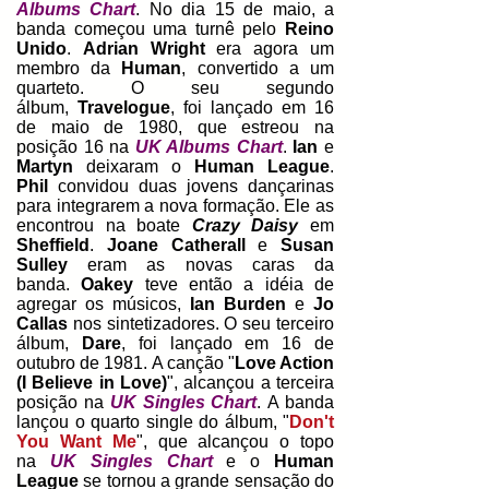
Albums Chart
. No dia 15 de maio, a
banda começou uma turnê pelo
Reino
Unido
.
Adrian Wright
era agora um
membro da
Human
, convertido a um
quarteto. O seu segundo
álbum,
Travelogue
, foi lançado em 16
de maio de 1980, que estreou na
posição 16 na
UK Albums Chart
.
Ian
e
Martyn
deixaram o
Human League
.
Phil
convidou duas jovens dançarinas
para integrarem a nova formação. Ele as
encontrou na boate
Crazy Daisy
em
Sheffield
.
Joane Catherall
e
Susan
Sulley
eram as novas caras da
banda.
Oakey
teve então a idéia de
agregar os músicos,
Ian Burden
e
Jo
Callas
nos sintetizadores. O seu terceiro
álbum,
Dare
, foi lançado em 16 de
outubro de 1981. A canção "
Love Action
(I Believe in Love)
", alcançou a terceira
posição na
UK Singles Chart
.
A banda
lançou o quarto single do álbum, "
Don't
You Want Me
", que alcançou o topo
na
UK Singles Chart
e o
Human
League
se tornou a grande sensação do