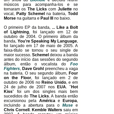
músicos para acompanha-los e se
tornaram os
The Licks
com
Juliette
no
vocal,
Patty Schemel
na bateria,
Todd
Morse
na guitarra e
Paul lll
no baixo.
O primeiro EP da banda,
... Like a Bolt
of Lightning
, foi lançado em 12 de
outubro de 2004. O primeiro álbum da
banda,
You're Speaking My Language
,
foi lançado em 17 de maio de 2005. A
faixa-título se tornou o seu single de
maior sucesso.
Schemel
deixou a banda
antes do início das sessões do segundo
álbum, então o vocalista do
Foo
Fighters
,
Dave Grohl
preencheu a vaga
na bateria. O seu segundo álbum,
Four
on the Floor
, foi lançado em 2 de
outubro de 2006 no
Reino Unido
, e em
24 de julho de 2007 nos
EUA
. "
Hot
Kiss
" foi um dos singles mais bem
sucedidos do
The Licks
. A banda então
excursionou pela
América
e
Europa
,
incluindo a abertura para o
Muse
e
Chris Cornell
.
Kemble Walters
saiu em