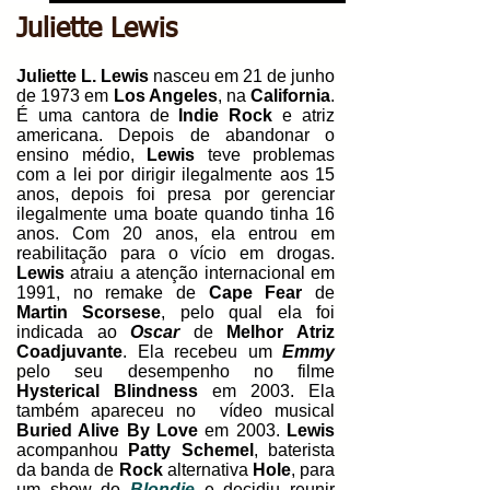
Juliette Lewis
Juliette L. Lewis
nasceu em 21 de junho
de 1973 em
Los Angeles
, na
California
.
É uma cantora de
Indie Rock
e atriz
americana.
Depois de abandonar o
ensino médio,
Lewis
teve problemas
com a lei por dirigir ilegalmente aos 15
anos, depois foi presa por gerenciar
ilegalmente uma boate quando tinha 16
anos. Com 20 anos, ela entrou em
reabilitação para o vício em drogas.
Lewis
atraiu a atenção internacional em
1991, no remake de
Cape Fear
de
Martin Scorsese
, pelo qual ela foi
indicada ao
Oscar
de
Melhor Atriz
Coadjuvante
. Ela recebeu um
Emmy
pelo seu desempenho no filme
Hysterical Blindness
em 2003. Ela
também apareceu no vídeo musical
Buried Alive By Love
em 2003.
Lewis
acompanhou
Patty Schemel
, baterista
da banda de
Rock
alternativa
Hole
, para
um show do
Blondie
e decidiu reunir