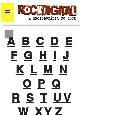
A
B
C
D
E
F
G
H
I
J
K
L
M
N
O
P
Q
R
S
T
U V
W
X Y Z