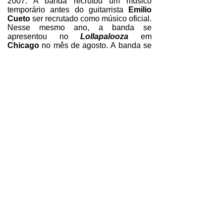
2007. A banda recrutou um músico
temporário antes do guitarrista
Emilio
Cueto
ser recrutado como músico oficial.
Nesse mesmo ano, a banda se
apresentou no
Lollapalooza
em
Chicago
no mês de agosto.
A banda se
apresentou na
MTV Brasil
naquele ano,
e fez o mesmo nos
MTVAAs 2008
em
Sydney
, na
Austrália
.
Todd Morse
deixou a banda e foi
substituído por
Craig Fairbaugh
em
turnê, antes da banda terminar em 2009,
e
Lewis
se concentrou mais em sua
carreira em
Hollywood
. O seu primeiro
álbum solo,
Terra Incognita
, foi lançado
em agosto de 2009. Foi o seu primeiro
álbum após se separar da sua banda de
apoio, a
The Licks
, substituída pela
New Romantiques
. No mesmo ano,
Lewis
se apresentou no
Przystanek
Woodstock
, na
Polônia
. Em 2010, ela
tocou no festival
Rock for People
na
República Tcheca
.
Lewis
trabalhou na
série de TV
The Firm
em