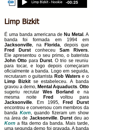
-00:25
Limp Bizkit - Nookie
Limp Bizkit
É uma banda americana de
Nu Metal
. A
banda foi formada em 1994 em
Jacksonville
, na
Florida
, depois que
Fred Durst
conheceu
Sam Rivers
.
Ele
apresentou o seu primo, o baterista
John Otto
para
Durst
. O trio se reuniu
para tocar, e logo depois começaram
oficialmente a banda. Logo em seguida,
recrutaram o guitarrista
Rob Waters
e o
Limp Bizkit
se estabeleceu. A banda
gravou a demo,
Mental Aquaducts
.
Otto
sugeriu recrutar
Wes Borland
e na
mesma noite
Fred
voltou para
Jacksonville
. Em 1995,
Fred Durst
encontrou e conversou com membros da
banda
Korn
, quando fizeram um show
na área de
Jacksonville
.
Durst
deu ao
Korn
a fita demo da banda. Mais tarde,
uma segunda demo foi gravada. A banda