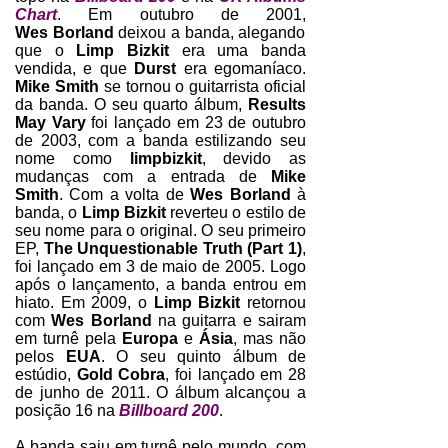
Chart
. Em outubro de 2001,
Wes
Borland
deixou a banda, alegando
que o
Limp Bizkit
era uma banda
vendida, e que
Durst
era egomaníaco.
Mike Smith
se tornou o guitarrista oficial
da banda. O seu quarto álbum,
Results
May Vary
foi lançado em 23 de outubro
de 2003, com a banda estilizando seu
nome como
limpbizkit
, devido as
mudanças com a entrada de
Mike
Smith
. Com a volta de
Wes Borland
à
banda, o
Limp Bizkit
reverteu o estilo de
seu nome para o original. O seu primeiro
EP,
The Unquestionable Truth (Part 1)
,
foi lançado em 3 de maio de 2005. Logo
após o lançamento, a banda entrou em
hiato. Em 2009, o
Limp Bizkit
retornou
com
Wes Borland
na guitarra e sairam
em turnê pela
Europa
e
Ásia
, mas não
pelos
EUA
. O seu quinto álbum de
estúdio,
Gold Cobra
,
foi lançado em 28
de junho de 2011. O álbum alcançou a
posição 16 na
Billboard 200
.
A banda saiu em turnê pelo mundo, com