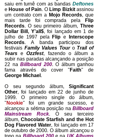
saiu em turnê com as bandas
Deftones
e
House of Pain
. O
Limp Bizkit
assinou
um contrato com a
Mojo Records
, que
mais tarde foi comprada pela
Flip
Records
. O seu primeiro álbum,
Three
Dollar Bill, Y'all$
, foi lançado em 1 de
julho de 1997 pela
Flip
e
Interscope
Records
. A banda participou dos
festivais
Family Values Tour
o
Trail of
Tears
e
Ozzfest
, fazendo o álbum a
subir nas paradas alcançando a posição
22 na
Billboard 200
. O álbum ganhou
fama através do cover "
Faith
" de
George Michael
.
O seu segundo álbum,
Significant
Other
, foi lançado em 22 de junho de
1999. O primeiro single do álbum,
"
Nookie
" foi um grande sucesso, e
alcançou a sétima posição na
Billboard
Mainstream Rock
. O seu terceiro
álbum,
Chocolate Starfish and the Hot
Dog Flavored Water
, foi lançado em 17
de outubro de 2000. O álbum alcançou o
topo na
Billboard 200
e na
UK Albums