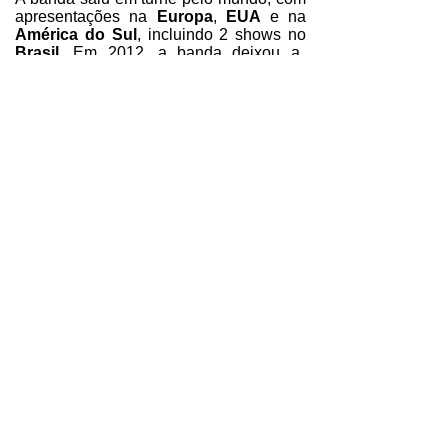
apresentações na
Europa
,
EUA
e na
América do Sul
, incluindo 2 shows no
Brasil
. Em 2012, a banda deixou a
gravadora
Interscope
, e assinou um
contrato com a
Cash Money Records.
A
banda gravou o seu álbum,
Stampede
of the Disco Elephants
, sem data
prevista de lançamento. Em abril de
2012, foi anunciado que o
DJ Lethal
se
retirou da banda. Ele foi substituído
pelo
DJ Skeletor
. O
Limp Bizkit
se
apresentou como headliners do cruzeiro
ShipRocked 2015
de 2 a 6 de fevereiro.
A banda anunciou sua turnê de 2015,
a
Money Sucks
, uma turnê russa de 20
datas durante outubro e novembro,
comemorando o 20º aniversário do
Limp
Bizkit
. Antes da banda viajar para a
Europa
para participar da turnê,
Sam
Rivers
foi diagnosticado com uma
doença degenerativa dos discos da
coluna vertebral e que se complicou
devido a um nervo comprimido,
causando muita dor nessa região, o que