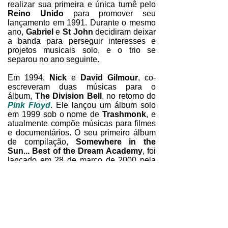
realizar sua primeira e única turnê pelo
Reino Unido
para promover seu
lançamento em 1991. Durante o mesmo
ano,
Gabriel
e
St John
decidiram deixar
a banda para perseguir interesses e
projetos musicais solo, e o trio se
separou no ano seguinte.
Em 1994,
Nick
e
David Gilmour
, co-
escreveram duas músicas para o
álbum,
The Division Bell
, no retorno do
Pink Floyd
. Ele lançou um álbum solo
em 1999 sob o nome de
Trashmonk
, e
atualmente compõe músicas para filmes
e documentários. O seu primeiro álbum
de compilação,
Somewhere in the
Sun... Best of the Dream Academy
, foi
lançado em 28 de março de 2000 pela
Warner Music Group
no
Japão
. Em
2014, a banda se reformou para o
lançamento do seu segundo álbum de
compilação,
The Morning Lasted All
Day: A Retrospective
, em 29 de julho
de 2014 pela
Real Gone Music
e do
lançamento do single, “
Sunrising
”. Em