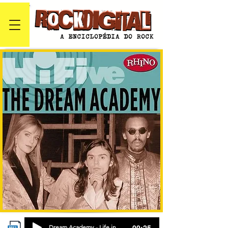
-00:25
Dream Academy - Life in a Northern Town (mp3cut.net)