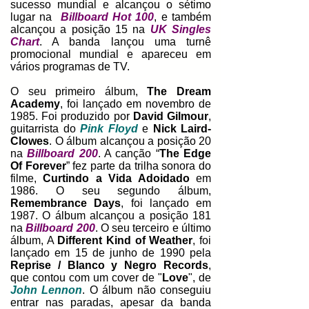
sucesso mundial e alcançou o sétimo
lugar na
Billboard Hot 100
, e também
alcançou a posição 15 na
UK Singles
Chart
. A banda lançou uma turnê
promocional mundial e apareceu em
vários programas de TV.
O seu primeiro álbum,
The Dream
Academy
, foi lançado em novembro de
1985. Foi produzido por
David Gilmour
,
guitarrista do
Pink Floyd
e
Nick Laird-
Clowes
. O álbum alcançou a posição 20
na
Billboard 200
. A canção “
The Edge
Of Forever
” fez parte da trilha sonora do
filme,
Curtindo a Vida Adoidado
em
1986. O seu segundo álbum,
Remembrance Days
, foi lançado em
1987. O álbum alcançou a posição 181
na
Billboard 200
. O seu terceiro e último
álbum, A
Different Kind of Weather
, foi
lançado em 15 de junho de 1990 pela
Reprise / Blanco y Negro Records
,
que contou com um cover de "
Love
", de
John Lennon
. O álbum não conseguiu
entrar nas paradas, apesar da banda