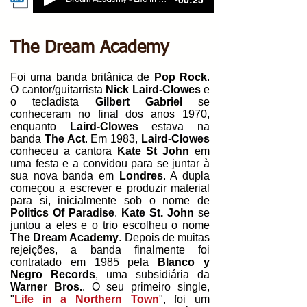
The Dream Academy
Foi uma banda britânica de
Pop Rock
.
O cantor/guitarrista
Nick Laird-Clowes
e
o tecladista
Gilbert Gabriel
se
conheceram no final dos anos 1970,
enquanto
Laird-Clowes
estava na
banda
The Act
. Em 1983,
Laird-Clowes
conheceu a cantora
Kate St John
em
uma festa e a convidou para se juntar à
sua nova banda em
Londres
. A dupla
começou a escrever e produzir material
para si, inicialmente sob o nome de
Politics Of Paradise
.
Kate St. John
se
juntou a eles e o trio escolheu o nome
The Dream Academy
. Depois de muitas
rejeições, a banda finalmente foi
contratado em 1985 pela
Blanco y
Negro Records
, uma subsidiária da
Warner Bros.
. O seu primeiro single,
"
Life in a Northern Town
", foi um