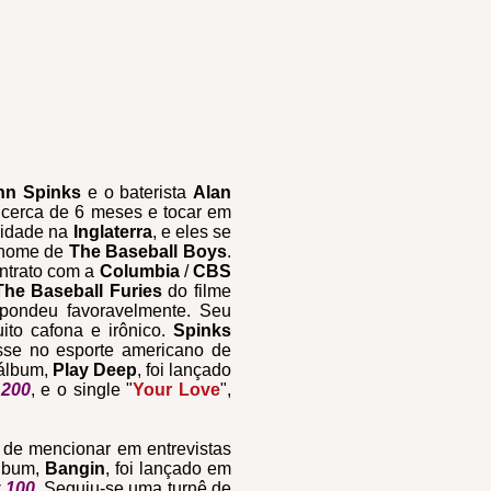
hn Spinks
e o baterista
Alan
 cerca de 6 meses e tocar em
ridade na
Inglaterra
,
e eles se
 nome de
The Baseball Boys
.
ntrato com a
Columbia
/
CBS
The Baseball Furies
do filme
pondeu favoravelmente. Seu
ito cafona e irônico.
Spinks
sse no esporte americano de
 álbum,
Play Deep
, foi lançado
 200
, e o single "
Your Love
",
 de mencionar em entrevistas
álbum,
Bangin
, foi lançado em
t 100
. Seguiu-se uma turnê de