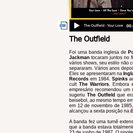
00:
The Outfield - Your Love
The Outfield
Foi uma banda inglesa de
P
Jackman
tocaram juntos no 
vários shows, seu estilo não
separaram. Vários anos depois
Eles se apresentaram na
Ingl
Records
em 1984.
Spinks
ad
cult
The Warriors
. Embora 
empresário recomendou um 
sugeriu
The Outfield
que era
beisebol, ao mesmo tempo em 
em 12 de novembro de 1985,
alcançou a sexta posição na
B
A banda fez uma turnê exten
que a banda estava totalmen
23 de junho de 1987. O single