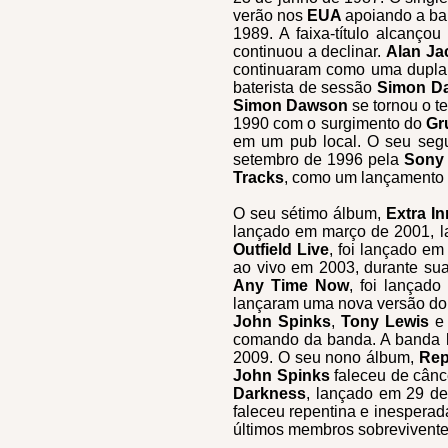
verão nos
EUA
apoiando a b
1989. A faixa-título alcanç
continuou a declinar.
Alan J
continuaram como uma dupla
baterista de sessão
Simon D
Simon Dawson
se tornou o t
1990 com o surgimento do
Gr
em um pub local. O seu seg
setembro de 1996 pela
Sony
Tracks
, como um lançamento e
O seu sétimo álbum,
Extra I
lançado em março de 2001, la
Outfield Live
, foi lançado em
ao vivo em 2003, durante su
Any Time Now
, foi lançad
lançaram uma nova versão do
John Spinks
,
Tony Lewis
comando da banda. A banda l
2009. O seu nono álbum,
Rep
John Spinks
faleceu de cânc
Darkness
, lançado em 29 d
faleceu repentina e inespera
últimos membros sobrevivent