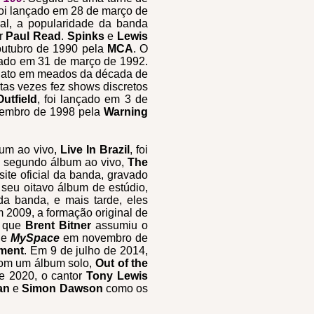
foi lançado em 28 de março de
al, a popularidade da banda
or
Paul Read
.
Spinks
e
Lewis
 outubro de 1990 pela
MCA
. O
nçado em 31 de março de 1992.
 hiato em meados da década de
tas vezes fez shows discretos
utfield
, foi lançado em 3 de
etembro de 1998 pela
Warning
bum ao vivo,
Live In Brazil
, foi
u segundo álbum ao vivo,
The
ite oficial da banda, gravado
 seu oitavo álbum de estúdio,
da banda, e mais tarde, eles
m 2009, a formação original de
u que
Brent Bitner
assumiu o
e
MySpace
em novembro de
nment
. Em 9 de julho de 2014,
com um álbum solo,
Out of the
e 2020, o cantor
Tony Lewis
an
e
Simon Dawson
como os