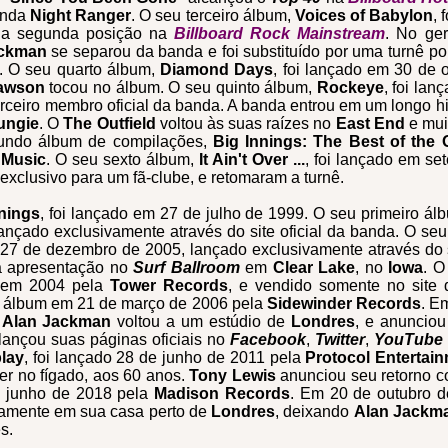
anda
Night Ranger
. O seu terceiro álbum,
Voices of Babylon
, 
ou a segunda posição na
Billboard Rock Mainstream
. No ger
ackman
se separou da banda e foi substituído por uma turnê p
. O seu quarto álbum,
Diamond Days
, foi lançado em 30 de
awson
tocou no álbum. O seu quinto álbum,
Rockeye
, foi la
erceiro membro oficial da banda. A banda entrou em um longo
ungie
. O
The
Outfield
voltou às suas raízes no
East End
e mui
undo álbum de compilações,
Big Innings: The Best of the O
 Music
. O seu sexto álbum,
It Ain't Over ...
, foi lançado em s
xclusivo para um fã-clube, e retomaram a turnê.
nnings
, foi lançado em 27 de julho de 1999. O seu primeiro ál
nçado exclusivamente através do site oficial da banda. O se
 27 de dezembro de 2005, lançado exclusivamente através do s
a apresentação no
Surf Ballroom
em
Clear Lake
, no
Iowa
. O
o em 2004 pela
Tower Records
, e vendido somente no site 
 álbum em 21 de março de 2006 pela
Sidewinder Records
. E
e
Alan Jackman
voltou a um estúdio de
Londres
, e anuncio
ançou suas páginas oficiais no
Facebook
,
Twitter
,
YouTube
lay
, foi lançado 28 de junho de 2011 pela
Protocol Entertai
er no fígado, aos 60 anos.
Tony Lewis
anunciou seu retorno 
e junho de 2018 pela
Madison Records
. Em 20 de outubro d
damente em sua casa perto de
Londres
, deixando
Alan Jackm
es.