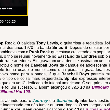
00 / 00:25
op Rock
. O baixista
Tony Lewis
, o guitarrista e tecladista
Jo
final dos anos 1970 na banda
Sirius B
. Depois de ensaiar por
 combinava com o
Punk Rock
que estava crescendo em popula
, o trio se reuniu novamente no
East End
de
Londres
sob o
aterra
e arredores. Ele
gravaram uma demo e assinaram um co
otou o nome de
Baseball Boys
da gangue de adolescente
ele tenha usado o nome como uma piada, a gravadora res
novo nome para a banda, já que
Baseball Boys
parecia mu
 o tipo de coisa mais esquerdista.
Spinks
expressou intere
que era um fã dedicado do futebol americano. O seu primeiro
 e foi um sucesso. O álbum alcançou o
Top 10
na
Billboard
illboard Hot 100
.
sa, abrindo para o
Journey
e a
Starship
.
Spinks
fez questão
te interessada em não fumar ou usar drogas. O seu segundo 
 "
Since You Been Gone
" alcançou o
Top 40
na
Billboard Ho