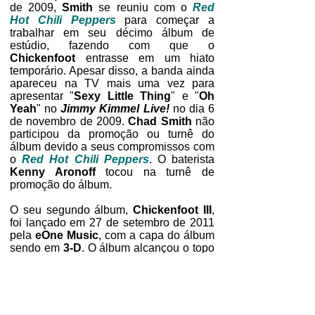
de 2009,
Smith
se reuniu com o
Red
Hot Chili Peppers
para começar a
trabalhar em seu décimo álbum de
estúdio, fazendo com que o
Chickenfoot
entrasse em um hiato
temporário. Apesar disso, a banda ainda
apareceu na TV mais uma vez para
apresentar "
Sexy Little Thing
" e "
Oh
Yeah
" no
Jimmy Kimmel Live!
no dia 6
de novembro de 2009.
Chad Smith
não
participou da promoção ou turnê do
álbum devido a seus compromissos com
o
Red Hot Chili Peppers
. O baterista
Kenny Aronoff
tocou na turnê de
promoção do álbum.
O seu segundo álbum,
Chickenfoot III
,
foi lançado em 27 de setembro de 2011
pela
eOne Music
, com a capa do álbum
sendo em
3-D
. O álbum alcançou o topo
na
Billboard Top Hard Rock Albums
.
No dia do lançamento do álbum, a
banda fez um show ao vivo via webcast
no
TRI Studios
na
Califórnia
. Eles
também fizeram um show no
Cabo