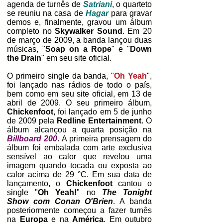
agenda de turnês de
Satriani
, o quarteto
se reuniu na casa de
Hagar
para gravar
demos e, finalmente, gravou um álbum
completo no
Skywalker Sound
. Em 20
de março de 2009, a banda lançou duas
músicas, "
Soap on a Rope
" e "
Down
the Drain
" em seu site oficial.
O primeiro single da banda, "
Oh Yeah
",
foi lançado nas rádios de todo o país,
bem como em seu site oficial, em 13 de
abril de 2009. O seu primeiro álbum,
Chickenfoot
, foi lançado em 5 de junho
de 2009 pela
Redline Entertainment
. O
álbum alcançou a quarta posição na
Billboard 200
.
A primeira prensagem do
álbum foi embalada com arte exclusiva
sensível ao calor que revelou uma
imagem quando tocada ou exposta ao
calor acima de 29 °C. Em sua data de
lançamento, o
Chickenfoot
cantou o
single "
Oh Yeah!
" no
The Tonight
Show com Conan O'Brien
. A banda
posteriormente começou a fazer turnês
na
Europa
e na
América
. Em outubro