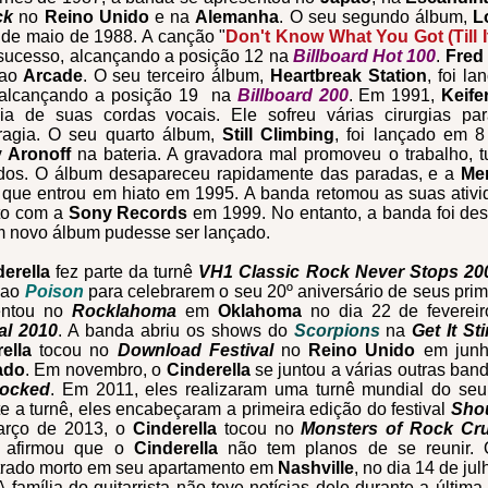
ck
no
Reino Unido
e na
Alemanha
. O seu segundo álbum,
L
de maio de 1988. A canção "
Don't Know What You Got (Till I
sucesso, alcançando a posição 12 na
Billboard Hot 100
.
Fred
 ao
Arcade
. O seu terceiro álbum,
Heartbreak Station
, foi l
 alcançando a posição 19 na
Billboard 200
. Em 1991,
Keife
sia de suas cordas vocais. Ele sofreu várias cirurgias pa
ragia. O seu quarto álbum,
Still Climbing
, foi lançado em 
 Aronoff
na bateria. A gravadora mal promoveu o trabalho, tu
dos. O álbum desapareceu rapidamente das paradas, e a
Me
 que entrou em hiato em 1995.
A banda
retomou as suas ativ
to com a
Sony Records
em 1999. No entanto, a banda foi des
 novo álbum pudesse ser lançado.
derella
fez parte da turnê
VH1 Classic Rock Never Stops 20
 ao
Poison
para celebrarem o seu 20º aniversário de seus pri
entou no
Rocklahoma
em
Oklahoma
no dia 22 de fevere
al 2010
. A banda abriu os shows do
Scorpions
na
Get It S
ella
tocou no
Download Festival
no
Reino Unido
em junh
ado
. Em novembro, o
Cinderella
se juntou a várias outras ban
ocked
. Em 2011, eles realizaram uma turnê mundial do seu 
e a turnê, eles encabeçaram a primeira edição do festival
Shou
rço de 2013, o
Cinderella
tocou no
Monsters of Rock Cru
r
afirmou que o
Cinderella
não tem planos de se reunir. 
rado morto em seu apartamento em
Nashville
, no dia 14 de ju
A família do guitarrista não teve notícias dele durante a últim