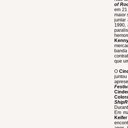
of Ro
em 21 
maior 
juntar
1990,
parali
hemor
Kenny
merca
banda
contra
que um
O
Cin
juntou
apres
Festiv
Cinder
Color
ShipR
Durant
Em ma
Keife
encont
anos. 