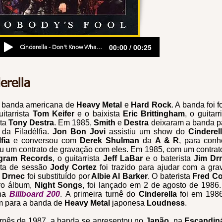
00:00 / 00:25
Cinderella - Don't Know What You Got (Till It's Gone)
erella
 banda americana de
Heavy Metal
e
Hard Rock
. A banda foi
itarrista
Tom Keifer
e o baixista
Eric Brittingham
, o guitarr
sta
Tony Destra
. Em 1985,
Smith
e
Destra
deixaram a banda p
da Filadélfia.
Jon Bon Jovi
assistiu um show do
Cinderel
lfia
e conversou com
Derek Shulman
da
A & R
,
para conh
u um contrato de gravação com eles. Em 1985, com um contra
ygram Records
, o guitarrista
Jeff LaBar
e o baterista
Jim Dr
sta de sessão
Jody Cortez
foi trazido para ajudar com a g
,
Drnec
foi substituído por
Albie Al Barker
. O baterista
Fred C
ro álbum,
Night Songs
, foi lançado em 2 de agosto de 1986.
na
Billboard 200
.
A primeira turnê do
Cinderella
foi em 198
m para a banda de
Heavy Metal
japonesa
Loudness
.
rnês de 1987, a banda se apresentou no
Japão
, na
Escandin