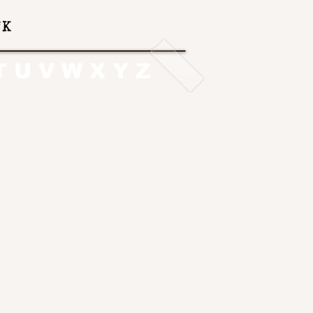
T
U
V
W
X
Y
Z