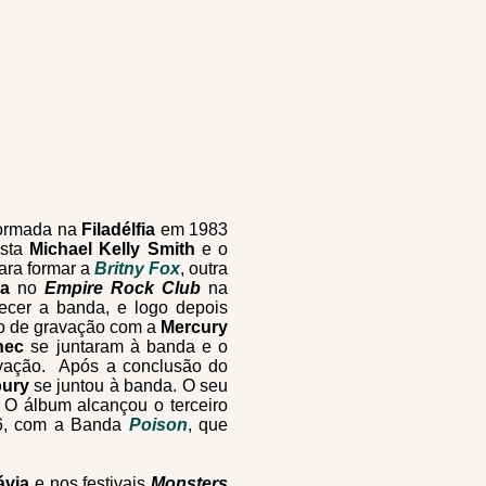
 formada na
Filadélfia
em 1983
ista
Michael Kelly Smith
e o
ara formar a
Britny Fox
, outra
la
no
Empire Rock Club
na
ecer a banda, e logo depois
to de gravação com a
Mercury
nec
se juntaram à banda e o
ravação. Após a conclusão do
oury
se juntou à banda. O seu
 O álbum alcançou o terceiro
6, com a Banda
Poison
, que
ávia
e nos festivais
Monsters