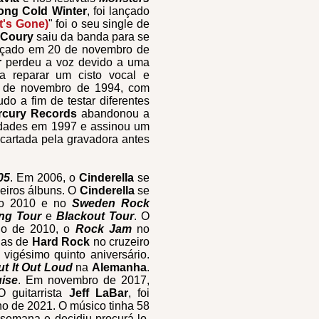
ong Cold Winter
, foi lançado
t's Gone)
" foi o seu single de
 Coury
saiu da banda para se
ançado em 20 de novembro de
r
perdeu a voz devido a uma
ra reparar um cisto vocal e
8 de novembro de 1994, com
do a fim de testar diferentes
rcury Records
abandonou a
idades em 1997 e assinou um
cartada pela gravadora antes
05
. Em 2006, o
Cinderella
se
meiros álbuns. O
Cinderella
se
iro 2010 e no
Sweden Rock
ting Tour
e
Blackout Tour
. O
o de 2010, o
Rock Jam
no
das de
Hard Rock
no cruzeiro
vigésimo quinto aniversário.
t It Out Loud
na
Alemanha
.
ise
. Em novembro de 2017,
O guitarrista
Jeff LaBar
, foi
lho de 2021. O músico tinha 58
a semana e decidiu procurá-lo.