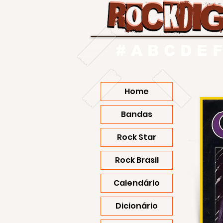
#
A
B
C
D
E
F
Home
Bandas
Rock Star
Rock Brasil
Calendário
Dicionário