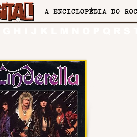
G
H
I
J
K
L
M
N
O
P
Q
R
S