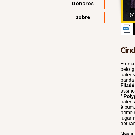
Gêneros
Sobre
Cind
É uma
pelo gu
bateri
banda 
Filadé
assino
/ Pol
bateri
álbum
primei
lugar 
abrira
Nas tu