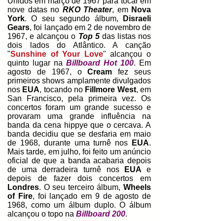
Unidos em março de 1967 para tocar em
nove datas no
RKO Theater
, em
Nova
York
. O seu segundo álbum,
Disraeli
Gears
, foi lançado em 2 de novembro de
1967, e alcançou o
Top 5
das listas nos
dois lados do Atlântico. A canção
"
Sunshine of Your Love
" alcançou o
quinto lugar na
Billboard Hot 100
. Em
agosto de 1967, o
Cream
fez seus
primeiros shows amplamente divulgados
nos
EUA
, tocando no
Fillmore West
, em
San Francisco, pela primeira vez. Os
concertos foram um grande sucesso e
provaram uma grande influência na
banda da cena hippye que o cercava. A
banda decidiu que se desfaria em maio
de 1968, durante uma turnê nos
EUA
.
Mais tarde, em julho, foi feito um anúncio
oficial de que a banda acabaria depois
de uma derradeira turnê nos
EUA
e
depois de fazer dois concertos em
Londres
. O seu terceiro álbum,
Wheels
of Fire
, foi lançado em 9 de agosto de
1968, como um álbum duplo. O álbum
alcançou o topo na
Billboard 200
.