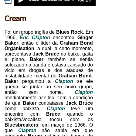
Cream
Foi um grupo inglês de
Blues Rock
. Em
1966,
Eric Clapton
encontrou
Ginger
Baker
, então o líder da
Graham Bond
Organisation
, a qual, a certo momento,
apresentava
Jack Bruce
no baixo, gaita
e piano.
Baker
também se sentia
sufocado na banda e estava cansado do
vício em drogas e dos ataques de
instabilidade mental de
Graham Bond
.
Baker
perguntou a
Clapton
se ele
queria se juntar ao seu novo grupo,
então sem nome.
Clapton
imediatamente aceitou, com a condição
de que
Baker
contratasse
Jack Bruce
como baixista.
Clapton
teve um
encontro com
Bruce
quando o
baixista/vocalista tocou com os
Bluesbreakers
, em março de 1966. O
que
Clapton
não sabia era que
enquanto
Bruce
estava na banda de