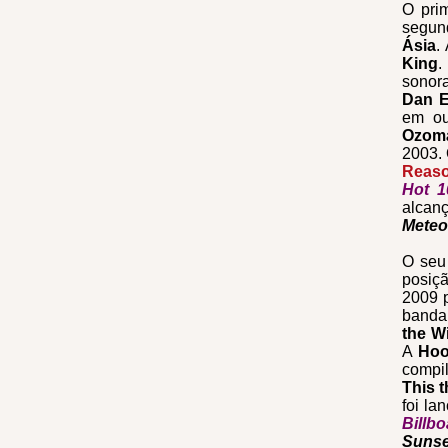
O prim
segun
Ásia
.
King
.
sonora
Dan E
em ou
Ozoma
2003. 
Reas
Hot 1
alcanç
Meteo
O seu
posiç
2009 
banda
the Wi
A
Hoo
compi
This 
foi l
Billb
Sunse