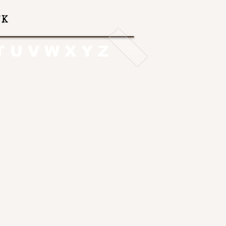
T
U
V
W
X
Y
Z