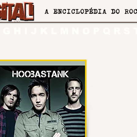
G
H
I
J
K
L
M
N
O
P
Q
R
S