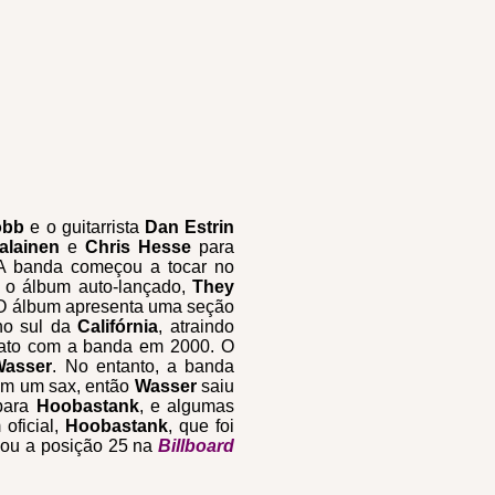
obb
e o guitarrista
Dan Estrin
alainen
e
Chris Hesse
para
 A banda começou a tocar no
 o álbum auto-lançado,
They
 O álbum apresenta uma seção
 no sul da
Califórnia
, atraindo
trato com a banda em 2000. O
asser
. No entanto, a banda
sem um sax, então
Wasser
saiu
 para
Hoobastank
, e algumas
oficial,
Hoobastank
, que foi
çou a posição 25 na
Billboard