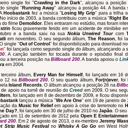
eiro single foi "
Crawling in the Dark
", alcançou a posiçã
do single "
Running Away
" alcançou a posição 44. A banda
 A
Hoobastank
fez a música "
Losing My Grip
" para a trilha 
 No início de 2003, a banda contribuiu com a música "
Right B
 do filme
Demolidor
. Eles entraram no estúdio, mas foram in
strin
ficou gravemente ferido em um acidente de minibike em
tubro e a banda saiu na sua
Nokia Unwired Tour
com
tli
em novembro. O seu segundo álbum,
The Reason
, foi
O single "
Out of Control
" foi disponibilizado para download no
on
" foi lançada como segundo single do álbum, alcançando a
00
. A canção também foi tocada durante o episódio final 
ou a terceira posição na
Billboard 200
. A banda apoiou o
Lin
ra
em 2004.
 terceiro álbum,
Every Man for Himself
, foi lançado em 16 
ão 12 na
Billboard 200
. O seu quarto álbum,
For(n)ever
, fo
pela
Island Records
. O álbum alcançou a posição 26 na
Billb
 de apoio na turnê de reunião do
Creed
em 2009. O seu segu
ltern
, foi lançado em 8 de dezembro de 2009, e ficou disponí
bastank
lançou a música "
We Are One
" em 19 de janeiro de
lação da
Music for Relief
em apoio à crise do terremoto no
H
the Day?
, foi lançado em 30 de julho de 2010 no
Japão
. O seu
ançado em 11 de setembro de 2012 pela
Open E Entertainmen
oard 200
. Em 2 de agosto de 2013, o ex-membro
Jeremy Wass
t Strip Music Festival
no
Whisky A Go Go
em West Holly