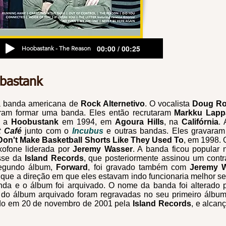
00:00 / 00:25
Hoobastank - The Reason
bastank
 banda americana de
Rock Alternetivo
. O vocalista
Doug R
iram formar uma banda. Eles então recrutaram
Markku Lapp
r a
Hoobustank
em 1994, em
Agoura Hills
, na
Califórnia
.
t Café
junto com o
Incubus
e outras bandas. Eles gravaram
Don't Make Basketball Shorts Like They Used To
, em 1998.
ofone liderada por
Jeremy Wasser
. A banda ficou popular
esse da
Island Records
, que posteriormente assinou um con
egundo álbum,
Forward
, foi gravado também com
Jeremy W
 que a direção em que eles estavam indo funcionaria melhor 
nda e o álbum foi arquivado. O nome da banda foi alterado
 do álbum arquivado foram regravadas no seu primeiro álbum 
do em 20 de novembro de 2001 pela
Island Records
, e alcan