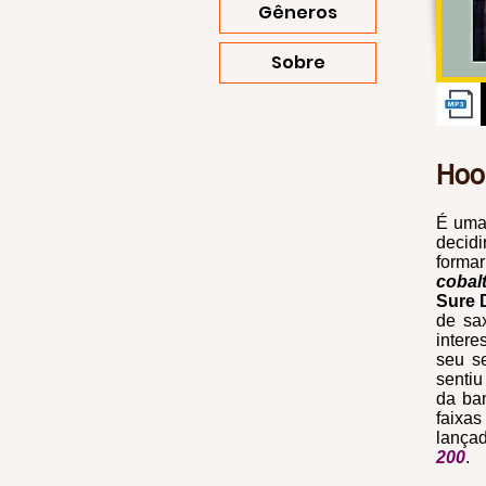
Gêneros
Sobre
Hoo
É uma
decid
forma
cobal
Sure 
de sax
inter
seu s
sentiu
da ba
faixas
lança
200
.