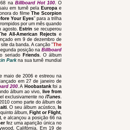
o 68 na
Billboard Hot 100
. O
 saiu em turnê pela
Europa
e
sonora do filme
The Scorpion
efore Your Eyes
" para a trilha
terrompidos por um mês quando
 agosto.
Estrin
se recuperou
The All-American Rejects
e
 lançado em 9 de dezembro de
 site da banda. A canção "
The
 segunda posição na
Billboard
do seriado
Friends
. O álbum
kin Park
na sua turnê mundial
de maio de 2006 e estreou na
i lançado em 27 de janeiro de
oard 200
. A
Hoobastank
foi a
ndo álbum ao vivo,
live from
vel exclusivamente no
iTunes
.
 2010 como parte do álbum de
aiti
. O seu álbum acústico,
Is
 quinto álbum,
Fight or Flight
,
t
, e alcançou a posição 66 na
er
fez uma aparição única no
wood, Califórnia. Em 19 de