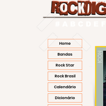
#
A
B
C
D
E
F
Home
Bandas
Rock Star
Rock Brasil
Calendário
Dicionário