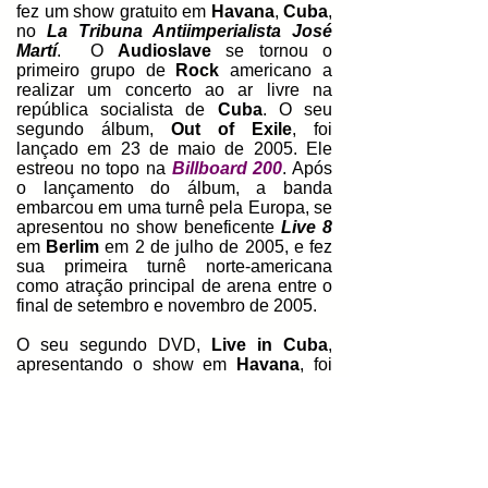
fez um show gratuito em
Havana
,
Cuba
,
no
La Tribuna Antiimperialista José
Martí
. O
Audioslave
se tornou o
primeiro grupo de
Rock
americano a
realizar um concerto ao ar livre na
república socialista de
Cuba
. O seu
segundo álbum,
Out of Exile
, foi
lançado em 23 de maio de 2005. Ele
estreou no topo na
Billboard 200
. Após
o lançamento do álbum, a banda
embarcou em uma turnê pela Europa, se
apresentou no show beneficente
Live 8
em
Berlim
em 2 de julho de 2005, e fez
sua primeira turnê norte-americana
como atração principal de arena entre o
final de setembro e novembro de 2005.
O seu segundo DVD,
Live in Cuba
,
apresentando o show em
Havana
, foi
lançado em 11 de outubro de 2005. A
data de lançamento do álbum foi adiada
para o início de setembro, e a banda
cancelou sua turnê européia
previamente anunciada. O seu terceiro
álbum,
Revelations
, foi lançado em 5 de