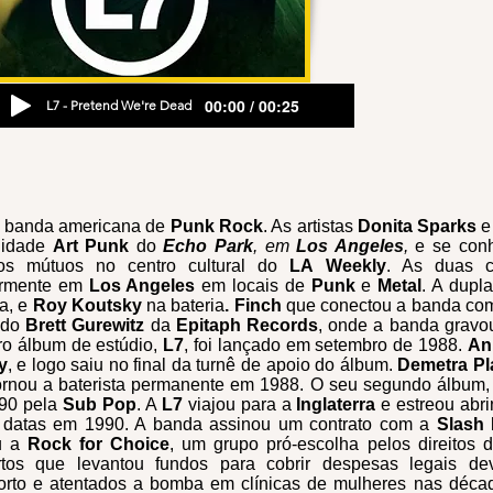
00:00 / 00:25
L7 - Pretend We're Dead
 banda americana de
Punk Rock
. As artistas
Donita Sparks
nidade
Art Punk
do
Echo Park
, em
Los Angeles
,
e se con
tos mútuos no centro cultural do
LA Weekly
. As duas c
armente em
Los Angeles
em locais de
Punk
e
Metal
. A dupl
ta, e
Roy Koutsky
na bateria
. Finch
que conectou a banda com
ndo
Brett Gurewitz
da
Epitaph Records
, onde a banda gravo
ro álbum de estúdio,
L7
, foi lançado em setembro de 1988.
An
y
, e logo saiu no final da turnê de apoio do álbum.
Demetra Pl
ornou a baterista permanente em 1988. O seu segundo álbum
90 pela
Sub Pop
. A
L7
viajou para a
Inglaterra
e estreou ab
s datas em 1990. A banda assinou um contrato com a
Slash
u a
Rock for Choice
, um grupo pró-escolha pelos direitos
rtos que levantou fundos para cobrir despesas legais de
borto e atentados a bomba em clínicas de mulheres nas déc