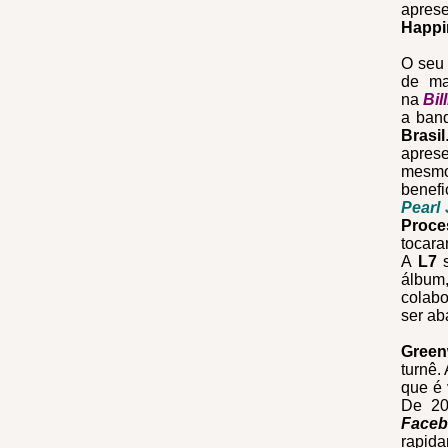
apres
Happi
O seu 
de ma
na
Bil
a ban
Brasil
aprese
mesmo
benefi
Pearl
Proces
tocara
A
L7
s
álbu
colab
ser a
Gree
turnê.
que é 
De 20
Face
rapid