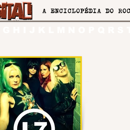
G
H
I
J
K
L
M
N
O
P
Q
R
S