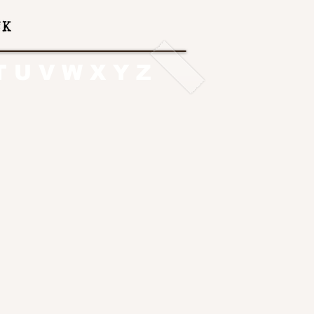
T
U
V
W
X
Y
Z