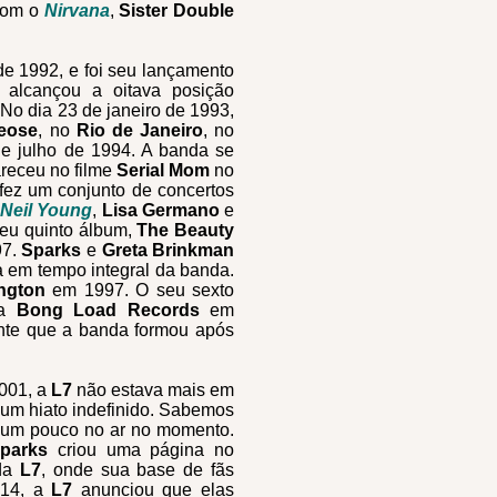
 com o
Nirvana
,
Sister Double
 de 1992, e foi seu lançamento
" alcançou a oitava posição
No dia 23 de janeiro de 1993,
eose
, no
Rio de Janeiro
, no
de julho de 1994. A banda se
receu no filme
Serial Mom
no
fez um conjunto de concertos
m
Neil Young
,
Lisa Germano
e
eu quinto álbum,
The Beauty
97.
Sparks
e
Greta Brinkman
ta em tempo integral da banda.
ngton
em 1997. O seu sexto
la
Bong Load Records
em
nte que a banda formou após
001, a
L7
não estava mais em
um hiato indefinido. Sabemos
á um pouco no ar no momento.
parks
criou uma página no
 da
L7
, onde sua base de fãs
014, a
L7
anunciou que elas