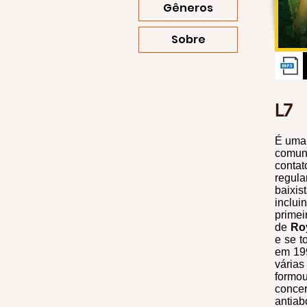
Gêneros
Sobre
L7
É uma
comu
conta
regul
baixis
inclui
primei
de
Ro
e se t
em 19
vária
formo
conce
antia