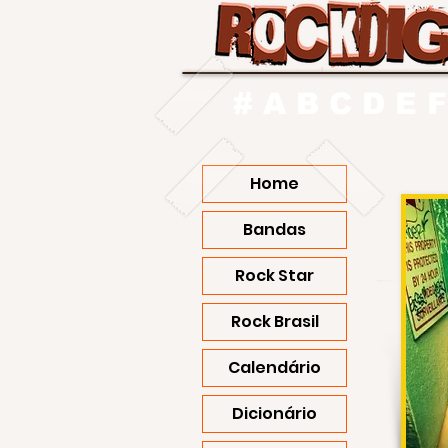
#
A
B
C
D
E
F
Home
Bandas
Rock Star
Rock Brasil
Calendário
Dicionário