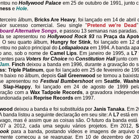
entou no
Hollywood Palace
em 25 de outubro de 1991, junto
ness
e
Hole
.
terceiro álbum,
Bricks Are Heavy
, foi lançado em 14 de abril
ior sucesso comercial. Seu single "
Pretend we
're
Dead
lboard Alternative Songs
, e passou 13 semanas nas paradas. 
da se apresentou no
Hollywood Rock 93
na
Praça da Apot
. O seu quarto álbum,
Hungry for Stink
, foi lançado em 12 
ntou no palco principal do
Lollapalooza
em 1994. A banda apa
 ano, sob o nome de
Camel Lips
. Em janeiro de 1995, a
L7
centes para
Voters for Choice
no
Constitution Hall
junto co
 Jam
.
Finch
deixou a banda em 1996, durante a gravação do s
s: Triple Platinum
, que foi lançado em 25 de fevereiro de 19
m baixo no álbum, depois
Gail Greenwood
se tornou a baixis
e apresentou no
Festival Bumbershoot
em
Seattle
,
Washi
m,
Slap-Happy
, foi lançado em 24 de agosto de 1999 pe
oração com a
Wax Tadpole Records
, a gravadora independe
bandonada pela
Reprise Records
em 1997.
nwood
deixou a banda e foi substituída por
Janis Tanaka
. Em 2
 A banda listou a seguinte declaração em seu site: A
L7
está em 
vago, mas é assim que as coisas são. O futuro da banda est
07 a 2012, cada uma seguiu vários projetos. Em 2012,
S
book
para a banda, postando vídeos e imagens de arquivo
amente começou a se reagrupar. Em 10 de dezembro de 2