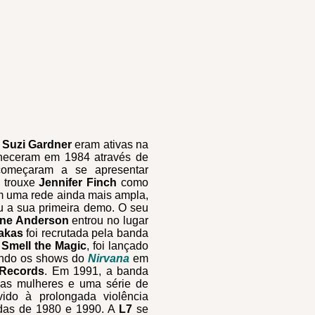
e
Suzi Gardner
eram ativas na
heceram em 1984 através de
omeçaram a se apresentar
a trouxe
Jennifer Finch
como
 uma rede ainda mais ampla,
u a sua primeira demo. O seu
ne Anderson
entrou no lugar
akas
foi recrutada pela banda
,
Smell the Magic
, foi lançado
rindo os shows do
Nirvana
em
 Records
. Em 1991, a banda
 das mulheres e uma série de
vido à prolongada violência
adas de 1980 e 1990. A
L7
se