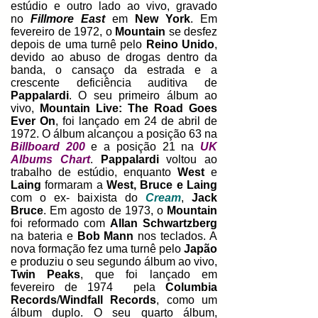
estúdio e outro lado ao vivo, gravado
no
Fillmore East
em
New York
. Em
fevereiro de 1972, o
Mountain
se desfez
depois de uma turnê pelo
Reino Unido
,
devido ao abuso de drogas dentro da
banda, o cansaço da estrada e a
crescente deficiência auditiva de
Pappalardi
. O seu primeiro álbum ao
vivo,
Mountain Live: The Road Goes
Ever On
, foi lançado em 24 de abril de
1972. O álbum alcançou a posição 63 na
Billboard 200
e a posição 21 na
UK
Albums Chart
.
Pappalardi
voltou ao
trabalho de estúdio, enquanto
West
e
Laing
formaram a
West, Bruce e Laing
com o ex- baixista do
Cream
,
Jack
Bruce
. Em agosto de 1973, o
Mountain
foi reformado com
Allan Schwartzberg
na bateria e
Bob Mann
nos teclados. A
nova formação fez uma turnê pelo
Japão
e produziu o seu segundo álbum ao vivo,
Twin Peaks
, que foi lançado em
fevereiro de 1974 pela
Columbia
Records
/
Windfall Records
, como um
álbum duplo. O seu quarto álbum,