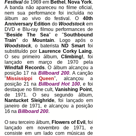
Festival
de 1969 em
Bethel
,
Nova York
.
A banda não apareceu no filme oficial,
nem sua performance foi incluída no
álbum ao vivo do festival. O
40th
Anniversary Edition
do
Woodstock
em
DVD e Blu-ray filmou performances de
"
Beside The Sea
" e "
Southbound
Train
" do
Mountain
. Logo após o
Woodstock
, o baterista
ND
Smart
foi
substituído por
Laurence Corky Laing
.
O seu primeiro álbum,
Climbing!
, foi
lançado em março de 1970 pela
Windfall Records
. O álbum alcançou a
posição 17 na
Billboard 200
. A canção
"
Mississippi Queen
", alcançou a
posição 21 na
Billboard
Hot 100
, e foi
destaque no filme cult,
Vanishing Point
,
de 1971.
O seu segundo álbum,
Nantucket Sleighride
, foi lançado em
janeiro de 1971, e alcançou a posição
16 na
Billboard 200
.
O seu terceiro álbum,
Flowers of Evil
, foi
lançado em novembro de 1971, e
consiste em um lado com músicas de