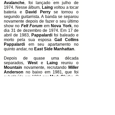
Avalanche
, foi lançado em julho de
1974. Nesse álbum,
Laing
voltou a tocar
bateria e
David Perry
se tornou o
segundo guitarrista. A banda se separou
novamente depois de fazer o seu último
show no
Felt Forum
em
Nova York
, no
dia 31 de dezembro de 1974. Em 17 de
abril de 1983,
Pappalardi
foi baleado e
morto pela sua esposa
Gail Collins
Pappalardi
em seu apartamento no
quinto andar, no
East Side Manhattan
.
Depois de quase uma década
separados,
West
e
Laing
reuniu o
Mountain
novamente, recrutando
Miller
Anderson
no baixo em 1981, que foi
substituído em 1984 por
Mark Clarke
. O
seu quinto álbum,
Go for Your Life
, foi
lançado no dia 9 de março de 1985 pela
Scotti Bros. Records
,
e alcançou a
posição 166 na
Billboard 200
. Foi o seu
último álbum nas paradas americanas. O
álbum foi dedicado à memória de
Pappalardi
. Pouco tempo depois, a
banda tocou com o
Triumph
no
Prairie