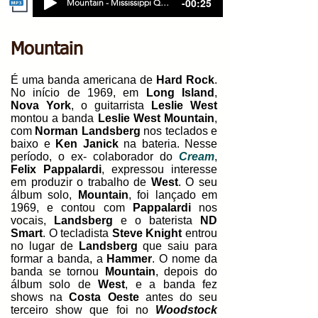
-00:25
Mountain - Mississippi Queen
Mountain
É uma banda americana de
Hard Rock
.
No início de 1969, em
Long Island
,
Nova York
, o guitarrista
Leslie West
montou a banda
Leslie West Mountain
,
com
Norman Landsberg
nos teclados e
baixo e
Ken Janick
na bateria. Nesse
período, o ex- colaborador do
Cream
,
Felix Pappalardi
, expressou interesse
em produzir o trabalho de
West
. O seu
álbum solo,
Mountain
, foi lançado em
1969, e contou com
Pappalardi
nos
vocais,
Landsberg
e o baterista
ND
Smart
. O tecladista
Steve Knight
entrou
no lugar de
Landsberg
que saiu para
formar a banda, a
Hammer
. O nome da
banda se tornou
Mountain
, depois do
álbum solo de
West
, e a banda fez
shows na
Costa Oeste
antes do seu
terceiro show que foi no
Woodstock