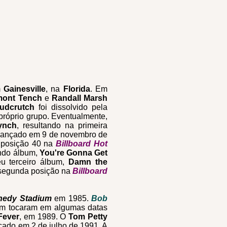
m
Gainesville
, na
Florida
. Em
ont Tench
e
Randall Marsh
udcrutch
foi dissolvido pela
próprio grupo. Eventualmente,
ynch
, resultando na primeira
i lançado em 9 de novembro de
a posição 40 na
Billboard Hot
ndo álbum,
You're Gonna Get
eu terceiro álbum,
Damn the
 segunda posição na
Billboard
nnedy Stadium
em 1985.
Bob
ém tocaram em algumas datas
Fever
, em 1989. O
Tom Petty
ançado em 2 de julho de 1991. A