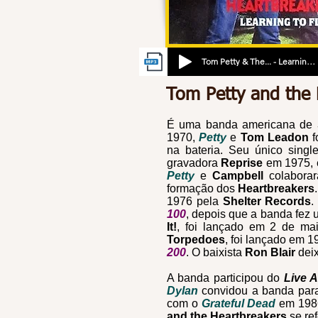
Tom Petty & The... - Learning To Fly
Tom Petty and the
É uma banda americana de
1970,
Petty
e
Tom Leadon
f
na bateria. Seu único single
gravadora
Reprise
em 1975,
Petty
e
Campbell
colabora
formação dos
Heartbreakers
1976 pela
Shelter Records
.
100
, depois que a banda fez
It!
, foi lançado em 2 de ma
Torpedoes
, foi lançado em 
200
. O baixista
Ron Blair
dei
A banda participou do
Live A
Dylan
convidou
a banda para
com o
Grateful Dead
em 198
and the Heartbreakers
se re