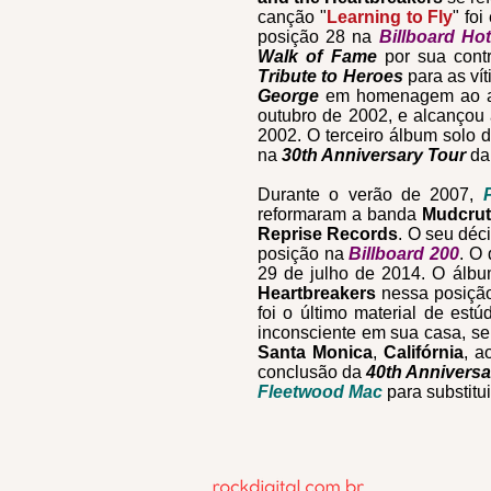
canção "
Learning to Fly
" foi
posição 28 na
Billboard Ho
Walk of Fame
por sua contr
Tribute to Heroes
para as ví
George
em homenagem ao 
outubro de 2002, e alcançou
2002. O terceiro álbum solo 
na
30th Anniversary Tour
da
Durante o verão de 2007,
reformaram a banda
Mudcru
Reprise Records
. O seu dé
posição na
Billboard 200
. O
29 de julho de 2014. O álb
Heartbreakers
nessa posição
foi o último material de est
inconsciente em sua casa, sem
Santa Monica
,
Califórnia
, a
conclusão da
40th Anniversa
Fleetwood Mac
para substitui