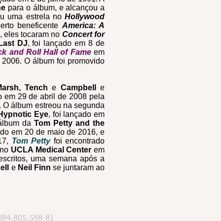
ne
para o álbum, e alcançou a
u uma estrela no
Hollywood
certo beneficente
America: A
, eles tocaram no
Concert for
Last DJ
, foi lançado em 8 de
k and Roll Hall of Fame
em
e 2006. O álbum foi promovido
Marsh,
Tench
e
Campbell
e
do em 29 de abril de 2008 pela
0. O álbum estreou na segunda
Hypnotic Eye
, foi lançado em
 álbum da
Tom Petty and the
çado em 20 de maio de 2016, e
017,
Tom Petty
foi encontrado
 no
UCLA Medical Center
em
escritos, uma semana após a
ell
e
Neil Finn
se juntaram ao
084.805.588-81