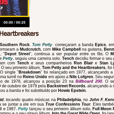
00:00 / 00:25
Heartbreakers
Southern Rock
.
Tom Petty
começaram a banda
Epics
, e
ormaram a
Mudcrutch
, com
Mike Campbell
na guitarra,
Benm
, "
Depot Street
", continua a ser popular entre os fãs. O
M
 e
Petty
, seguiu uma carreira solo.
Tench
decidiu formar o seu 
ram com
Tench
e seus companheiros
Ron Blair
e
Stan L
. O seu primeiro álbum,
Tom Petty and the Heartbreakers
, fo
 O single "
Breakdown
" foi relançado em 1977, alcançando 
 uma turnê no
Reino Unido
em apoio a
Nils Lofgren
. Seu segu
io de 1978, alcançou a posição 23 na
Billboard 200
. O s
19 de outubro de 1979 pela
Backstreet Records
, alcançando a
xou a banda e foi substituído por
Howie Epstein
.
id
, tocando quatro músicas na
Philadelphia
, no
John F. Ke
 se juntar a ele em sua
True Confessions Tour
. Eles tamb
6 e 1987.
Petty
lançou o seu primeiro álbum solo,
Full Moon 
formou e o seu oitavo álbum,
Into the Great Wide Open
, foi l