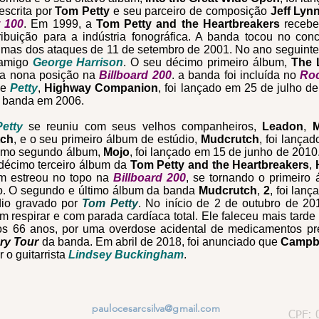
 escrita por
Tom Petty
e seu parceiro de composição
Jeff Lyn
t 100
.
Em 1999, a
Tom Petty and the Heartbreakers
recebe
ibuição para a indústria fonográfica. A banda tocou no con
timas dos ataques de 11 de setembro de 2001. No ano seguinte
amigo
George Harrison
. O seu décimo primeiro álbum,
The 
 a nona posição na
Billboard 200
. a banda foi incluída no
Roc
de
Petty
,
Highway Companion
, foi lançado em 25 de julho d
 banda em 2006.
Petty
se reuniu com seus velhos companheiros,
Leadon
,
tch
, e o seu primeiro álbum de estúdio,
Mudcrutch
, foi lança
cimo segundo álbum,
Mojo
, foi lançado em 15 de junho de 201
 décimo terceiro álbum da
Tom Petty and the Heartbreakers
,
um estreou no topo na
Billboard 200
, se tornando o primeiro
. O segundo e último álbum da banda
Mudcrutch
,
2
, foi lan
údio gravado por
Tom Petty
. No início de 2 de outubro de 2
 respirar e com parada cardíaca total. Ele faleceu mais tarde
os 66 anos, por uma overdose acidental de medicamentos pr
ry Tour
da banda. Em abril de 2018, foi anunciado que
Campb
r o guitarrista
Lindsey Buckingham
.
paulocesarcsilva@gmail.com
CPF: 