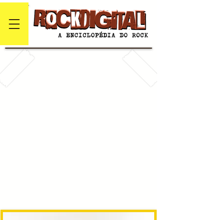
#
A
B
C
D
E
F
G
H
I
J
K
L
M
N
O
P
Q
R
S
T
U
V
W
X
Y
Z