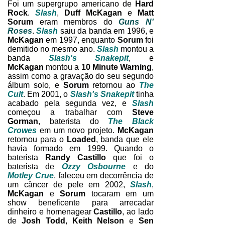
Foi um supergrupo americano de
Hard
Rock
.
Slash
,
Duff McKagan
e
Matt
Sorum
eram membros do
Guns N'
Roses
.
Slash
saiu da banda em 1996, e
McKagan
em 1997, enquanto
Sorum
foi
demitido no mesmo ano.
Slash
montou a
banda
Slash's Snakepit
,
e
McKagan
montou a
10 Minute Warning
,
assim como a gravação do seu segundo
álbum solo, e
Sorum
retornou ao
The
Cult
. Em 2001, o
Slash's Snakepit
tinha
acabado pela segunda vez, e
Slash
começou a trabalhar com
Steve
Gorman
, baterista do
The Black
Crowes
em um novo projeto.
McKagan
retornou para o
Loaded
, banda que ele
havia formado em 1999. Quando o
baterista
Randy Castillo
que foi o
baterista de
Ozzy Osbourne
e do
Motley Crue
, faleceu em decorrência de
um câncer de pele em 2002,
Slash
,
McKagan
e
Sorum
tocaram em um
show beneficente para arrecadar
dinheiro e homenagear
Castillo
, ao lado
de
Josh Todd
,
Keith Nelson
e
Sen