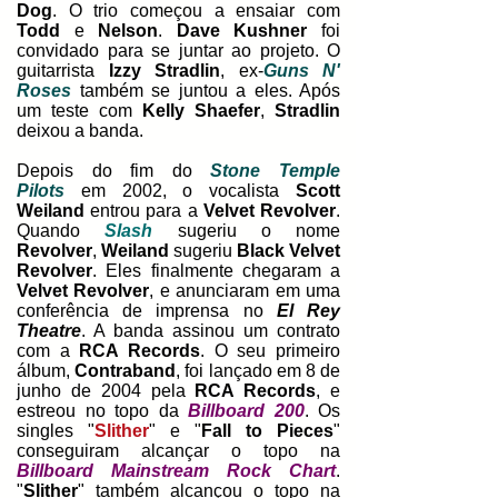
Dog
. O trio começou a ensaiar com
Todd
e
Nelson
.
Dave Kushner
foi
convidado para se juntar ao projeto. O
guitarrista
Izzy Stradlin
, ex-
Guns N'
Roses
também se juntou a eles. Após
um teste com
Kelly Shaefer
,
Stradlin
deixou a banda.
Depois do fim do
Stone Temple
Pilots
em 2002, o vocalista
Scott
Weiland
entrou para a
Velvet Revolver
.
Quando
Slash
sugeriu o nome
Revolver
,
Weiland
sugeriu
Black Velvet
Revolver
. Eles finalmente chegaram a
Velvet Revolver
, e anunciaram em uma
conferência de imprensa no
El Rey
Theatre
. A banda assinou um contrato
com a
RCA Records
.
O seu primeiro
álbum,
Contraband
, foi lançado em 8 de
junho de 2004 pela
RCA Records
, e
estreou no topo da
Billboard 200
. Os
singles "
Slither
" e "
Fall to Pieces
"
conseguiram alcançar o topo na
Billboard Mainstream Rock Chart
.
"
Slither
" também alcançou o topo na