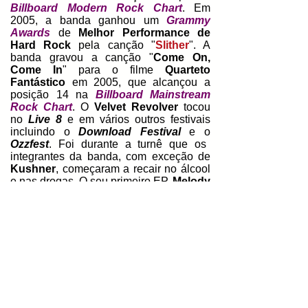
Billboard Modern Rock Chart
. Em
2005, a banda ganhou um
Grammy
Awards
de
Melhor Performance de
Hard Rock
pela canção "
Slither
". A
banda gravou a canção "
Come On,
Come In
" para o filme
Quarteto
Fantástico
em 2005, que alcançou a
posição 14 na
Billboard Mainstream
Rock Chart
. O
Velvet Revolver
tocou
no
Live 8
e em vários outros festivais
incluindo o
Download Festival
e o
Ozzfest
. Foi durante a turnê que os
integrantes da banda, com exceção de
Kushner
, começaram a recair no álcool
e nas drogas. O seu primeiro EP,
Melody
and the Tyranny
, foi lançado em 6 de
junho de 2007 pela
RCA Records
, e foi
lançado somente na
Europa
e na
Austrália
.
O
Velvet Revolver
fez a apresentação
do
Van Halen
no
Rock and Roll Hall of
Fame
, com
Weiland
e
Slash
falando em
nome da banda no dia 12 de março de
2007. Em 21 de novembro de 2007,