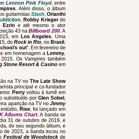
hn Lennon
Pink Floyd
, entre
mpires
.
Além disso, o álbum
 os guitarristas
Slash
,
Orianthi
Addiction
,
Robby Krieger
do
 Ezrin
e até mesmo o ator
posição 43 na
Billboard 200
.
A
 2015, em
Los Angeles
. Uma
015, do
Rock in Rio
, no
Brasil
,
chool’s out
”.
Em fevereiro de
s
em homenagem a
Lemmy
,
e 2015.
Os Vampires também
g Stone Resort & Casino
em
ição na TV no
The Late Show
rrista principal e co-fundador
erior.
Perry
voltou à turnê em
 substituído por
Glen Sobel
,
eira aparição na TV no
Jimmy
 estúdio,
Rise
, foi lançado em
K Albums Chart
. A banda se
 dia 31 de outubro de 2019, e
anda, do seu segundo álbum, e
o de 2023, a banda tocou no
do
Festival de Woodstock
de