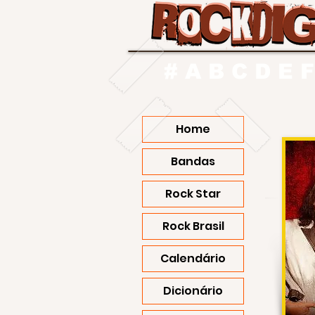
#
A
B
C
D
E
F
Home
Bandas
Rock Star
Rock Brasil
Calendário
Dicionário