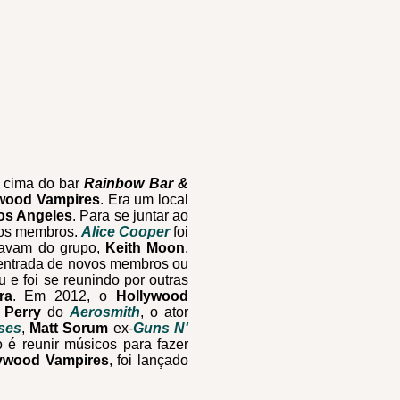
 cima do bar
Rainbow Bar &
ywood Vampires
. Era um local
os Angeles
. Para se juntar ao
s os membros.
Alice Cooper
foi
pavam do grupo,
Keith Moon
,
entrada de novos membros ou
u e foi se reunindo por outras
ra
. Em 2012, o
Hollywood
 Perry
do
Aerosmith
, o ator
ses
,
Matt Sorum
ex-
Guns N'
o é reunir músicos para fazer
ywood Vampires
, foi lançado