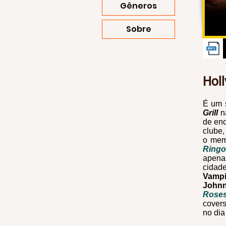
Gêneros
Sobre
Hol
É um 
Grill
n
de enc
clube,
o mem
Ringo
apena
cida
Vampi
John
Rose
covers
no dia