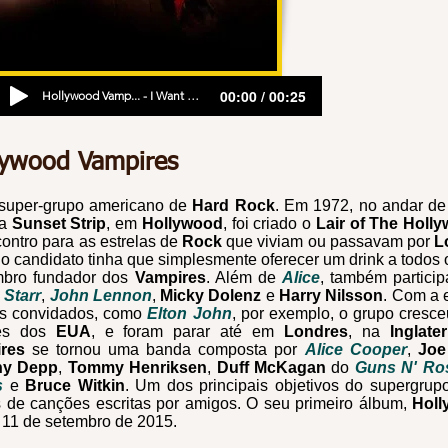
00:00 / 00:25
Hollywood Vamp... - I Want My Now
lywood Vampires
super-grupo americano de
Hard Rock
. Em 1972, no andar de
a
Sunset Strip
, em
Hollywood
, foi criado o
Lair of The Holl
ontro para as estrelas de
Rock
que viviam ou passavam por
L
 o candidato tinha que simplesmente oferecer um drink a todo
bro fundador dos
Vampires
. Além de
Alice
, também partici
 Starr
,
John Lennon
,
Micky Dolenz
e
Harry Nilsson
. Com a 
s convidados, como
Elton John
, por exemplo, o grupo cresce
des dos
EUA
, e foram parar até em
Londres
, na
Inglater
res
se tornou uma banda composta por
Alice Cooper
,
Joe
ny Depp
,
Tommy Henriksen
,
Duff McKagan
do
Guns N' Ro
s
e
Bruce Witkin
. Um dos principais objetivos do supergrup
 de canções escritas por amigos. O seu primeiro álbum,
Holl
 11 de setembro de 2015.