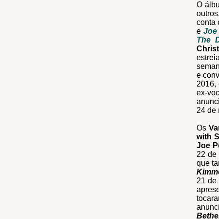
O álbu
outros
conta 
e
Joe
The 
Chris
estre
semana
e conv
2016,
ex-vo
anunci
24 de 
Os
Va
with 
Joe P
22 de 
que t
Kimme
21 de
apres
tocara
anunc
Bethe