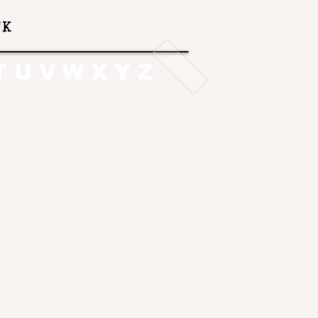
T
U
V
W
X
Y
Z