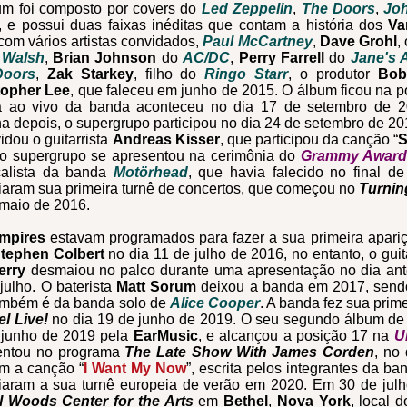
m foi c
omposto por covers do
Led Zeppelin
,
The Doors
,
Jo
, e possui duas faixas inéditas que contam a história dos
Va
com vários artistas convidados,
Paul McCartney
,
Dave Grohl
,
 Walsh
,
Brian Johnson
do
AC/DC
,
Perry Farrell
do
Jane's 
Doors
,
Zak Starkey
,
filho do
Ringo Starr
, o produtor
Bob
topher Lee
, que faleceu em junho de 2015. O álbum ficou na 
ia ao vivo da banda aconteceu no dia 17 de setembro de
 depois, o supergrupo participou no dia 24 de setembro de 2
idou o guitarrista
Andreas Kisser
, que participou da canção “
S
 o supergrupo se apresentou na cerimônia do
Grammy Award
calista da banda
Motörhead
, que havia falecido no final d
aram sua primeira turnê de concertos, que começou no
Turnin
maio de 2016.
mpires
estavam programados para fazer a sua primeira apar
Stephen Colbert
no dia 11 de julho de 2016, no entanto, o guita
erry
desmaiou no palco durante uma apresentação no dia ant
julho. O baterista
Matt Sorum
deixou a banda em 2017, sendo
ambém é da banda solo de
Alice Cooper
. A banda fez sua prim
l Live!
no dia 19 de junho de 2019. O seu segundo álbum de
 junho de 2019 pela
EarMusic
, e alcançou a posição 17 na
U
entou no programa
The Late Show With James Corden
, no
m a canção “
I Want My Now
”, escrita pelos integrantes da b
iaram a sua turnê europeia de verão em 2020.
Em 30 de julh
l Woods Center for the Arts
em
Bethel
,
Nova York
, local 