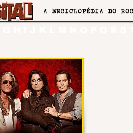
G
H
I
J
K
L
M
N
O
P
Q
R
S