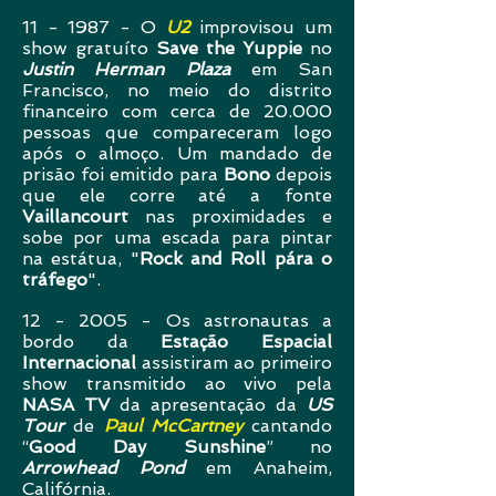
11 - 1987 - O
U2
improvisou um
show gratuíto
Save the Yuppie
no
Justin Herman Plaza
em San
Francisco, no meio do distrito
financeiro com cerca de 20.000
pessoas que compareceram logo
após o almoço. Um mandado de
prisão foi emitido para
Bono
depois
que ele corre até a fonte
Vaillancourt
nas proximidades e
sobe por uma escada para pintar
na estátua, "
Rock and Roll pára o
tráfego
".
12 - 2005 - Os astronautas a
bordo da
Estação Espacial
Internacional
assistiram ao primeiro
show
transmitido ao vivo pela
NASA TV
da apresentação da
US
Tour
de
Paul McCartney
cantando
“
Good Day Sunshine
” no
Arrowhead Pond
em Anaheim,
Califórnia.