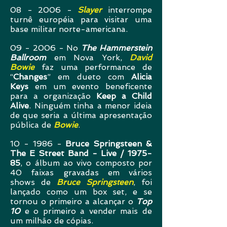
08 - 2006 -
Slayer
interrompe
turnê européia para visitar uma
base militar norte-americana.
09 - 2006 - No
The Hammerstein
Ballroom
em Nova York,
David
Bowie
faz uma performance de
“
Changes
” em dueto com
Alicia
Keys
em um evento beneficente
para a organização
Keep a Child
Alive
. Ninguém tinha a menor ideia
de que seria a última apresentação
pública de
Bowie
.
10 - 1986 -
Bruce Springsteen &
The E Street Band - Live / 1975-
85
, o álbum ao vivo composto por
40 faixas gravadas em vários
shows de
Bruce Springsteen
, foi
lançado como um box set, e se
tornou o primeiro a alcançar o
Top
10
e o primeiro a vender mais de
um milhão de cópias.