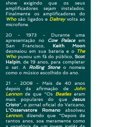
show exigindo que os seus
amplificadores sejam instalados.
Finalmente os amplificadores do
Who
são ligados e
Daltrey
volta ao
microfone.
20 - 1973 - Durante uma
apresentação no
Cow Palace
em
San Francisco,
Keith Moon
desmaiou em sua bateria e o
The
Who
puxou um fã do público,
Scot
Halpin
, de 19 anos, para completar
o set. A
Rolling Stone
o nomeia
como o músico escolhido do ano.
21 - 2008 - Mais de 40 anos
depois da afirmação de
John
Lennon
de que "Os
Beatles
eram
mais populares do que
Jesus
Cristo
", o jornal oficial do Vaticano,
L'Osservatore Romano
absolveu
Lennon
, dizendo que "Depois de
tantos anos, soa meramente como
a vanglória de um jovem inglês da