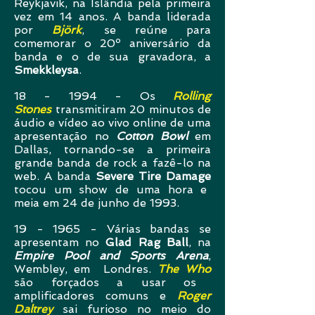
Reykjavik, na Islândia pela primeira
vez em 14 anos. A banda liderada
por
Björk
, se reúne para
comemorar o 20º aniversário da
banda e o de sua gravadora, a
Smekkleysa
.
18 - 1994 - Os
Rolling
Stones
transmitiram 20 minutos de
áudio e vídeo ao vivo online de uma
apresentação no
Cotton Bowl
em
Dallas, tornando-se a primeira
grande banda de rock a fazê-lo na
web. A banda
Severe Tire Damage
tocou um show de uma hora e
meia em 24 de junho de 1993.
19 - 1965 - Várias bandas se
apresentam no
Glad Rag Ball
, na
Empire Pool and Sports Arena
,
Wembley, em Londres.
The Who
são forçados a usar os
amplificadores comuns e
Roger
Daltrey
sai furioso no meio do