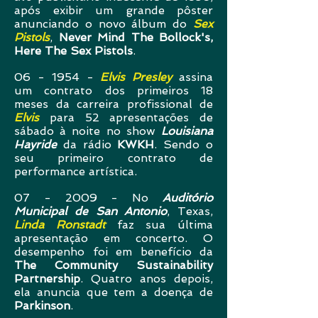
após exibir um grande pôster
anunciando o novo álbum do
Sex
Pistols
,
Never Mind The Bollock's,
Here The Sex Pistols
.
06 - 1954 -
Elvis Presley
assina
um contrato dos primeiros 18
meses da carreira profissional de
Elvis
para 52 apresentações de
sábado à noite no show
Louisiana
Hayride
da rádio
KWKH
. Sendo o
seu primeiro contrato de
performance artística.
07 - 2009 - No
Auditório
Municipal de San Antonio
, Texas,
Linda Ronstadt
faz sua última
apresentação em concerto. O
desempenho foi em benefício da
The Community Sustainability
Partnership
. Quatro anos depois,
ela anuncia que tem a doença de
Parkinson
.