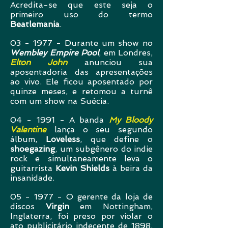
Acredita-se que este seja o
primeiro uso do termo
Beatlemania
.
03 - 1977 - Durante um show no
Wembley Empire Pool
, em Londres,
Elton John
anunciou sua
aposentadoria das apresentações
ao vivo. Ele ficou aposentado por
quinze meses, e retomou a turnê
com um show na Suécia.
04 - 1991 - A banda
My Bloody
Valentine
lança o seu segundo
álbum,
Loveless
, que define o
shoegazing
, um subgênero do indie
rock e simultaneamente leva o
guitarrista
Kevin Shields
à beira da
insanidade.
05 - 1977 - O gerente da loja de
discos
Virgin
em Nottingham,
Inglaterra, foi preso por violar o
ato publicitário indecente de 1898,