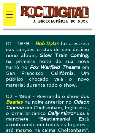
01 - 1979 -
Bob Dylan
faz a estreia
das canções cristãs de seu décimo
nono álbum,
Slow Train Coming
,
na primeira noite de sua nova
turnê no
Fox Warfield Theatre
em
San Francisco, Califórnia. Um
público chocado vaia o novo
material durante todo o show.
02 - 1963 - Revisando o show dos
Beatles
na noite anterior no
Odeon
Cinema
em Cheltenham, Inglaterra,
o jornal britânico
Daily Mirror
usa a
manchete: “
Beatlemania!
Está
acontecendo em todos os lugares ..
até mesmo na calma Cheltenham”.