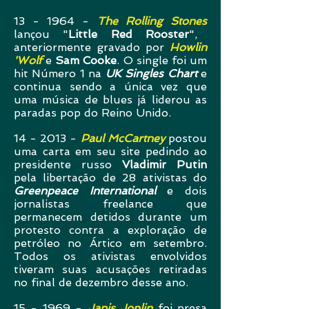
13 - 1964 -
The Rolling Stones
lançou "
Little Red Rooster
",
anteriormente gravado por
Howlin
'Wolf
e
Sam Cooke
. O single foi um
hit Número 1 na
UK Singles Chart
e
continua sendo a única vez que
uma música de blues já liderou as
paradas pop do Reino Unido.
14 - 2013 -
Paul McCartney
postou
uma carta em seu site pedindo ao
presidente russo
Vladimir Putin
pela libertação de 28 ativistas do
Greenpeace International
e dois
jornalistas freelance que
permanecem detidos durante um
protesto contra a exploração de
petróleo no Ártico em setembro.
Todos os ativistas envolvidos
tiveram suas acusações retiradas
no final de dezembro desse ano.
15 - 1969 -
Janis Joplin
foi presa