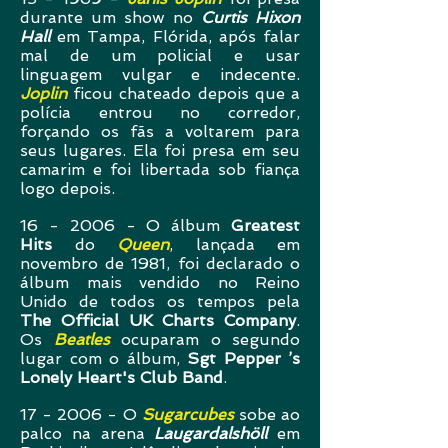
durante um show no
Curtis Hixon
Hall
em Tampa, Flórida, após falar
mal de um policial e usar
linguagem vulgar e indecente.
Joplin
ficou chateado depois que a
polícia entrou no corredor,
forçando os fãs a voltarem para
seus lugares. Ela foi presa em seu
camarim e foi libertada sob fiança
logo depois.
16 - 2006 - O álbum
Greatest
Hits
do
Queen
, lançada em
novembro de 1981, foi declarado o
álbum mais vendido no Reino
Unido de todos os tempos pela
The Official UK Charts Company
.
Os
Beatles
ocuparam o segundo
lugar com o álbum,
Sgt Pepper ’s
Lonely Heart's Club Band
.
17 - 2006 - O
Sugarcubes
sobe ao
palco na arena
Laugardalshöll
em