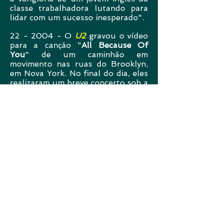
classe trabalhadora lutando para
lidar com um sucesso inesperado".
22 - 2004 - O
U2
gravou o vídeo
para a canção "
All Because Of
You
" de um caminhão em
movimento nas ruas do Brooklyn,
em Nova York. No final do dia, eles
realizaram um breve concerto sob a
ponte do Brooklyn, no
Empire-
Fulton Ferry State Park
que foi
gravado pela
MTV
.
23 - 1979 -
Marianne Faithful
, é
presa no aeroporto de Oslo na
Noruega, por posse de maconha.
24 - 1964 - O
The Who
fez seu
primeiro show no
Marquee club
, na
90 Wardour Street, que foi o
início de uma residência na quinta-
feira que durou sete semanas. O
show foi divulgado pelo empresário